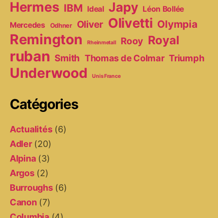
Hermes
Japy
IBM
Ideal
Léon Bollée
Olivetti
Olympia
Oliver
Mercedes
Odhner
Remington
Royal
Rooy
Rheinmetall
ruban
Smith
Thomas de Colmar
Triumph
Underwood
Unis France
Catégories
Actualités
(6)
Adler
(20)
Alpina
(3)
Argos
(2)
Burroughs
(6)
Canon
(7)
Columbia
(4)