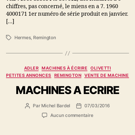
chiffres, pas concerné, le miens en a 7. 1960
4000171 1er numéro de série produit en janvier.
[…]
Hermes
,
Remington
Étiquettes
Catégories
ADLER
MACHINES À ÉCRIRE
OLIVETTI
PETITES ANNONCES
REMINGTON
VENTE DE MACHINE
MACHINES A ECRIRE
Par
Michel Bardel
07/03/2016
Auteur
Date
de
de
sur
Aucun commentaire
l’article
l’article
MACHINES
A
ECRIRE