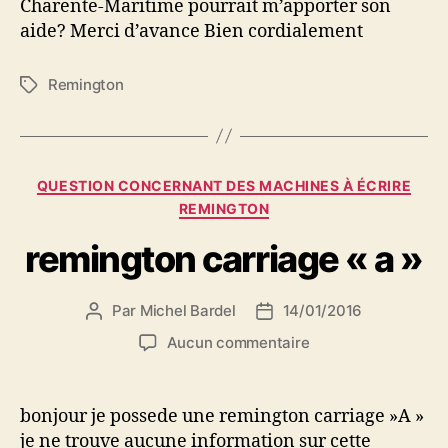
Charente-Maritime pourrait m’apporter son
aide? Merci d’avance Bien cordialement
Remington
Étiquettes
Catégories
QUESTION CONCERNANT DES MACHINES À ÉCRIRE
REMINGTON
remington carriage « a »
Par
Michel Bardel
14/01/2016
Auteur
Date
de
de
sur
Aucun commentaire
l’article
l’article
remington
carriage
« a »
bonjour je possede une remington carriage »A »
je ne trouve aucune information sur cette