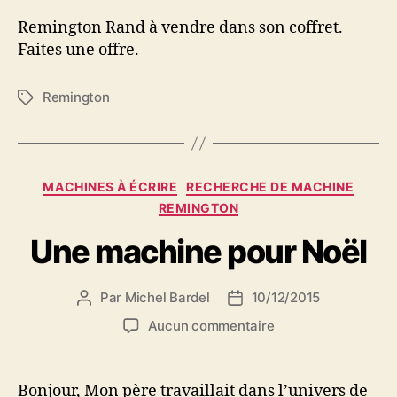
Rand
Remington Rand à vendre dans son coffret.
Faites une offre.
Remington
Étiquettes
Catégories
MACHINES À ÉCRIRE
RECHERCHE DE MACHINE
REMINGTON
Une machine pour Noël
Par
Michel Bardel
10/12/2015
Auteur
Date
de
de
sur
Aucun commentaire
l’article
l’article
Une
machine
pour
Bonjour, Mon père travaillait dans l’univers de