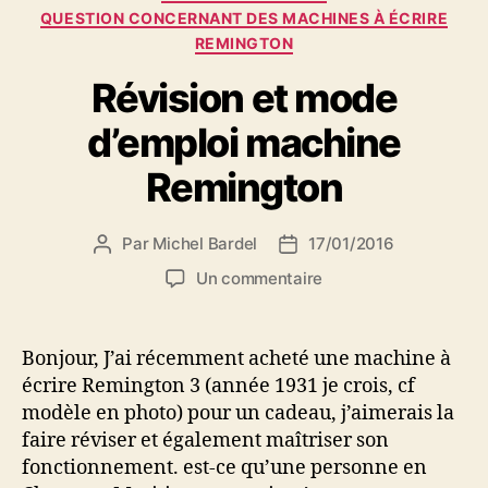
QUESTION CONCERNANT DES MACHINES À ÉCRIRE
REMINGTON
Révision et mode
d’emploi machine
Remington
Par
Michel Bardel
17/01/2016
Auteur
Date
de
de
sur
Un commentaire
l’article
l’article
Révision
et
mode
Bonjour, J’ai récemment acheté une machine à
d’emploi
écrire Remington 3 (année 1931 je crois, cf
machine
modèle en photo) pour un cadeau, j’aimerais la
Remington
faire réviser et également maîtriser son
fonctionnement. est-ce qu’une personne en