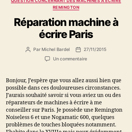
QUESTION CONCERNANT DES MACHINES À ÉCRIRE
REMINGTON
Réparation machine à
écrire Paris
Par
Michel Bardel
27/11/2015
Auteur
Date
de
de
sur
Un commentaire
l’article
l’article
Réparation
machine
à
Bonjour, J’espère que vous allez aussi bien que
écrire
possible dans ces douloureuses circonstances.
Paris
J’aurais souhaité savoir si vous aviez un ou des
réparateurs de machines à écrire à me
conseiller sur Paris. Je possède une Remington
Noiseless 6 et une Nogamatic 600, quelques
problèmes de touches bloquées notamment.