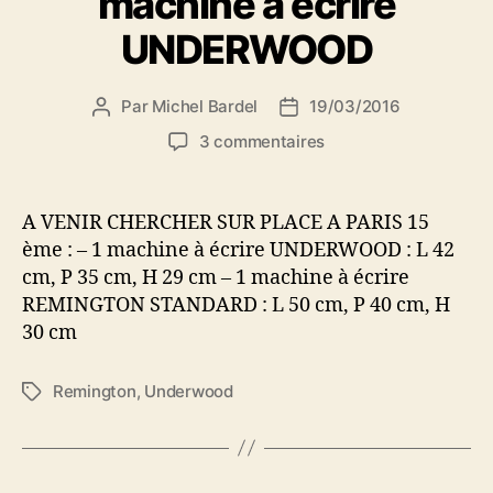
machine à écrire
UNDERWOOD
Par
Michel Bardel
19/03/2016
Auteur
Date
de
de
sur
3 commentaires
l’article
l’article
Je
donne
une
A VENIR CHERCHER SUR PLACE A PARIS 15
machine
ème : – 1 machine à écrire UNDERWOOD : L 42
à
cm, P 35 cm, H 29 cm – 1 machine à écrire
écrire
REMINGTON STANDARD : L 50 cm, P 40 cm, H
REMINGTON
30 cm
STANDARD
et
une
Remington
,
Underwood
Étiquettes
machine
à
écrire
UNDERWOOD