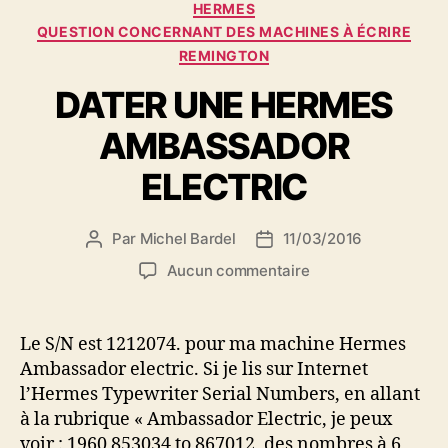
Catégories
HERMES
QUESTION CONCERNANT DES MACHINES À ÉCRIRE
REMINGTON
DATER UNE HERMES
AMBASSADOR
ELECTRIC
Par
Michel Bardel
11/03/2016
Auteur
Date
de
de
sur
Aucun commentaire
l’article
l’article
DATER
UNE
HERMES
Le S/N est 1212074. pour ma machine Hermes
AMBASSADOR
Ambassador electric. Si je lis sur Internet
ELECTRIC
l’Hermes Typewriter Serial Numbers, en allant
à la rubrique « Ambassador Electric, je peux
voir : 1960 853034 to 867012, des nombres à 6