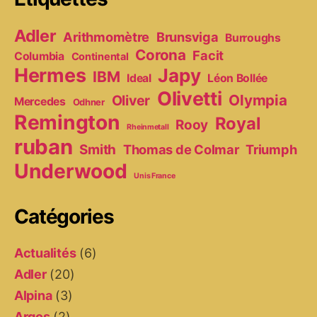
Adler
Arithmomètre
Brunsviga
Burroughs
Corona
Facit
Columbia
Continental
Hermes
Japy
IBM
Ideal
Léon Bollée
Olivetti
Olympia
Oliver
Mercedes
Odhner
Remington
Royal
Rooy
Rheinmetall
ruban
Smith
Thomas de Colmar
Triumph
Underwood
Unis France
Catégories
Actualités
(6)
Adler
(20)
Alpina
(3)
Argos
(2)