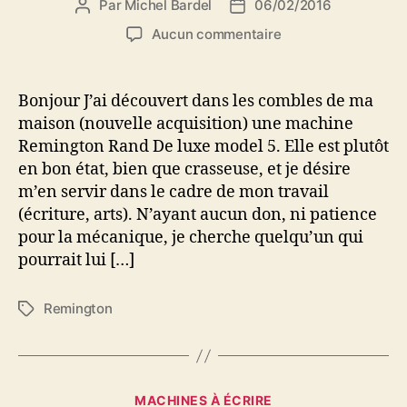
Par
Michel Bardel
06/02/2016
Auteur
Date
de
de
sur
Aucun commentaire
l’article
l’article
Où
faire
rénover
Bonjour J’ai découvert dans les combles de ma
une
maison (nouvelle acquisition) une machine
remington
Remington Rand De luxe model 5. Elle est plutôt
rand
en bon état, bien que crasseuse, et je désire
m’en servir dans le cadre de mon travail
(écriture, arts). N’ayant aucun don, ni patience
pour la mécanique, je cherche quelqu’un qui
pourrait lui […]
Remington
Étiquettes
Catégories
MACHINES À ÉCRIRE