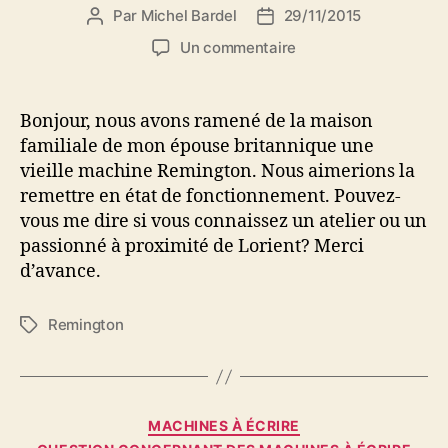
Par
Michel Bardel
29/11/2015
Auteur
Date
de
de
sur
Un commentaire
l’article
l’article
Nouvelle
ancienne
remington
Bonjour, nous avons ramené de la maison
familiale de mon épouse britannique une
vieille machine Remington. Nous aimerions la
remettre en état de fonctionnement. Pouvez-
vous me dire si vous connaissez un atelier ou un
passionné à proximité de Lorient? Merci
d’avance.
Remington
Étiquettes
Catégories
MACHINES À ÉCRIRE