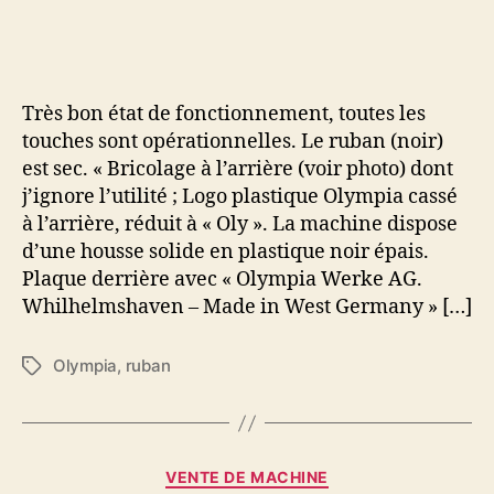
Olympia
« facturière »
grand
chariot
–
Très bon état de fonctionnement, toutes les
Clavier
touches sont opérationnelles. Le ruban (noir)
QWERTY
est sec. « Bricolage à l’arrière (voir photo) dont
j’ignore l’utilité ; Logo plastique Olympia cassé
à l’arrière, réduit à « Oly ». La machine dispose
d’une housse solide en plastique noir épais.
Plaque derrière avec « Olympia Werke AG.
Whilhelmshaven – Made in West Germany » […]
Olympia
,
ruban
Étiquettes
Catégories
VENTE DE MACHINE