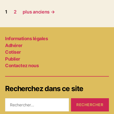
Pagination
1
2
plus anciens
→
des
publications
Informations légales
Adhérer
Cotiser
Publier
Contactez nous
Recherchez dans ce site
Rechercher :