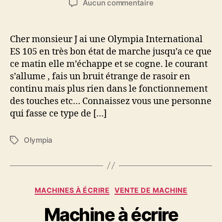
sur
Aucun commentaire
l’article
l’article
REPARATION
MACHINE
OLYMPIA
Cher monsieur J ai une Olympia International
Int
ES 105 en très bon état de marche jusqu’a ce que
ES
ce matin elle m’échappe et se cogne. le courant
105
s’allume , fais un bruit étrange de rasoir en
continu mais plus rien dans le fonctionnement
des touches etc… Connaissez vous une personne
qui fasse ce type de […]
Olympia
Étiquettes
Catégories
MACHINES À ÉCRIRE
VENTE DE MACHINE
Machine à écrire