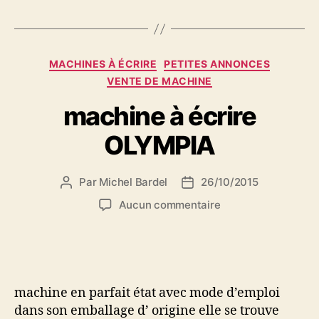
Catégories
MACHINES À ÉCRIRE
PETITES ANNONCES
VENTE DE MACHINE
machine à écrire
OLYMPIA
Par
Michel Bardel
26/10/2015
Auteur
Date
de
de
sur
Aucun commentaire
l’article
l’article
machine
à
écrire
OLYMPIA
machine en parfait état avec mode d’emploi
dans son emballage d’ origine elle se trouve