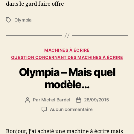
dans le gard faire offre
Olympia
Étiquettes
Catégories
MACHINES À ÉCRIRE
QUESTION CONCERNANT DES MACHINES À ÉCRIRE
Olympia – Mais quel
modèle…
Par
Michel Bardel
28/09/2015
Auteur
Date
de
de
sur
Aucun commentaire
l’article
l’article
Olympia
–
Mais
Bonjour, J’ai acheté une machine à écrire mais