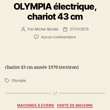
OLYMPIA électrique,
chariot 43 cm
Par
Michel Bardel
27/11/2015
Auteur
Date
de
de
sur
Aucun commentaire
l’article
l’article
Machine
à
écrire
OLYMPIA
électrique,
chariot 43 cm année 1970 (environ)
chariot
43
cm
Olympia
Étiquettes
Catégories
MACHINES À ÉCRIRE
VENTE DE MACHINE