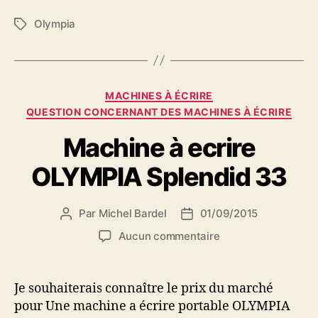
Olympia
Étiquettes
Catégories
MACHINES À ÉCRIRE
QUESTION CONCERNANT DES MACHINES À ÉCRIRE
Machine à ecrire
OLYMPIA Splendid 33
Par
Michel Bardel
01/09/2015
Auteur
Date
de
de
sur
Aucun commentaire
l’article
l’article
Machine
à
ecrire
Je souhaiterais connaître le prix du marché
OLYMPIA
pour Une machine a écrire portable OLYMPIA
Splendid