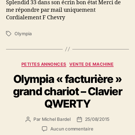
Splendid 33 dans son écrin bon état Merci de
33
me répondre par mail uniquement
Cordialement F Chevry
Olympia
Étiquettes
Catégories
PETITES ANNONCES
VENTE DE MACHINE
Olympia « facturière »
grand chariot – Clavier
QWERTY
Par
Michel Bardel
25/08/2015
Auteur
Date
de
de
sur
Aucun commentaire
l’article
l’article