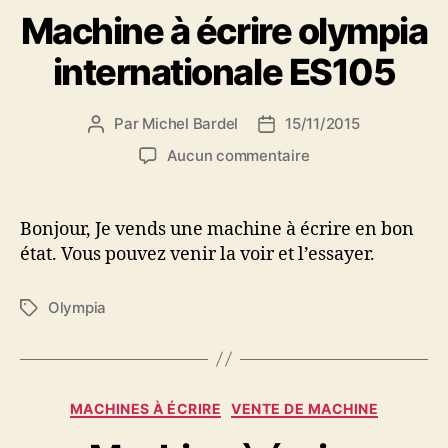
Machine à écrire olympia
internationale ES105
Par
Michel Bardel
15/11/2015
Auteur
Date
de
de
sur
Aucun commentaire
l’article
l’article
Machine
à
écrire
Bonjour, Je vends une machine à écrire en bon
olympia
état. Vous pouvez venir la voir et l’essayer.
internationale
ES105
Olympia
Étiquettes
Catégories
MACHINES À ÉCRIRE
VENTE DE MACHINE