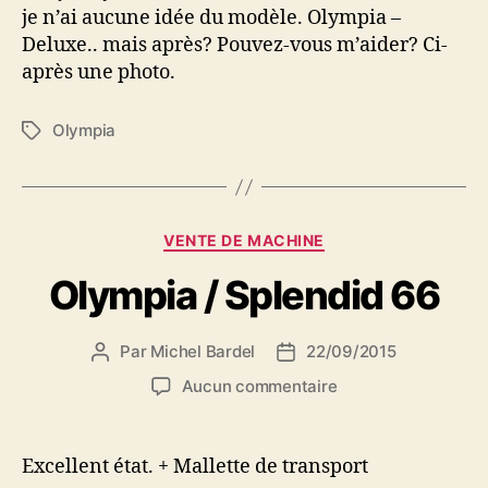
quel
je n’ai aucune idée du modèle. Olympia –
modèle…
Deluxe.. mais après? Pouvez-vous m’aider? Ci-
après une photo.
Olympia
Étiquettes
Catégories
VENTE DE MACHINE
Olympia / Splendid 66
Par
Michel Bardel
22/09/2015
Auteur
Date
de
de
sur
Aucun commentaire
l’article
l’article
Olympia
/
Splendid
Excellent état. + Mallette de transport
66