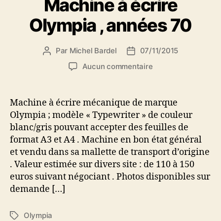
Machine à écrire
Olympia , années 70
Par
Michel Bardel
07/11/2015
Auteur
Date
de
de
sur
Aucun commentaire
l’article
l’article
Machine
à
écrire
Machine à écrire mécanique de marque
Olympia
Olympia ; modèle « Typewriter » de couleur
,
blanc/gris pouvant accepter des feuilles de
années
format A3 et A4 . Machine en bon état général
70
et vendu dans sa mallette de transport d’origine
. Valeur estimée sur divers site : de 110 à 150
euros suivant négociant . Photos disponibles sur
demande […]
Olympia
Étiquettes