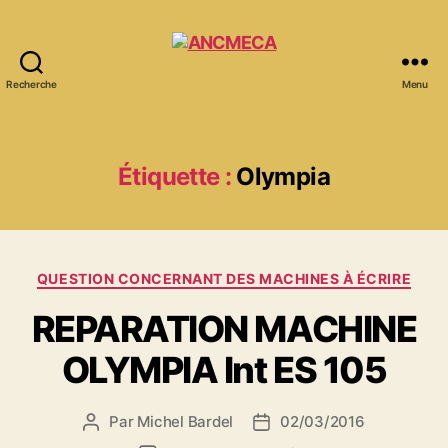
Recherche
Menu
ANCMECA
Étiquette :
Olympia
Catégories
QUESTION CONCERNANT DES MACHINES À ÉCRIRE
REPARATION MACHINE
OLYMPIA Int ES 105
Par
Michel Bardel
02/03/2016
Auteur
Date
de
de