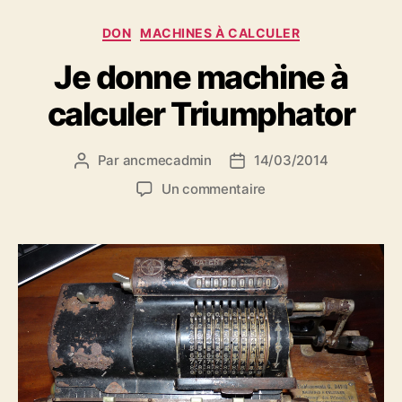
Catégories
DON
MACHINES À CALCULER
Je donne machine à
calculer Triumphator
Par
ancmecadmin
14/03/2014
Auteur
Date
de
de
sur
Un commentaire
l’article
l’article
Je
donne
machine
à
calculer
Triumphator