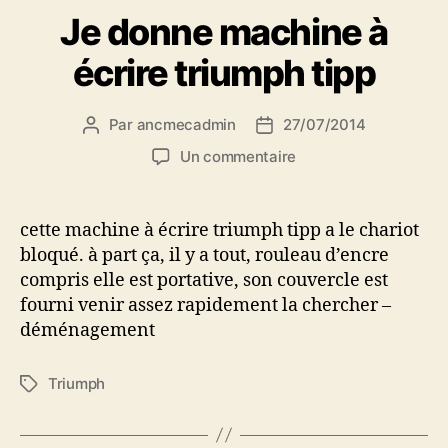
Je donne machine à
écrire triumph tipp
Par
ancmecadmin
27/07/2014
Auteur
Date
de
de
sur
Un commentaire
l’article
l’article
Je
donne
machine
cette machine à écrire triumph tipp a le chariot
à
bloqué. à part ça, il y a tout, rouleau d’encre
écrire
compris elle est portative, son couvercle est
triumph
fourni venir assez rapidement la chercher –
tipp
déménagement
Triumph
Étiquettes