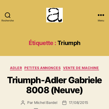
Recherche
Menu
ANCMECA
Étiquette :
Triumph
Catégories
ADLER
PETITES ANNONCES
VENTE DE MACHINE
Triumph-Adler Gabriele
8008 (Neuve)
Par
Michel Bardel
17/08/2015
Auteur
Date
de
de