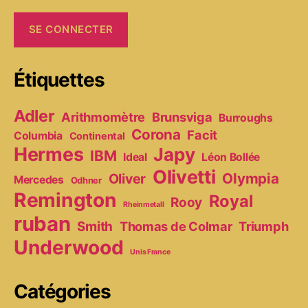
Étiquettes
Adler
Arithmomètre
Brunsviga
Burroughs
Corona
Facit
Columbia
Continental
Hermes
Japy
IBM
Ideal
Léon Bollée
Olivetti
Olympia
Oliver
Mercedes
Odhner
Remington
Royal
Rooy
Rheinmetall
ruban
Smith
Thomas de Colmar
Triumph
Underwood
Unis France
Catégories