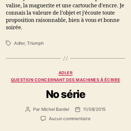
valise, la maguerite et une cartouche d’encre. Je
connais la valeure de l’objet et j’écoute toute
proposition raisonnable, bien à vous et bonne
soirée.
Adler
,
Triumph
Étiquettes
Catégories
ADLER
QUESTION CONCERNANT DES MACHINES À ÉCRIRE
No série
Par
Michel Bardel
11/08/2015
Auteur
Date
de
de
sur
Aucun commentaire
l’article
l’article
No