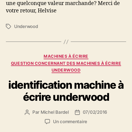
une quelconque valeur marchande? Merci de
votre retour, Helvise
Underwood
Étiquettes
Catégories
MACHINES À ÉCRIRE
QUESTION CONCERNANT DES MACHINES À ÉCRIRE
UNDERWOOD
identification machine à
écrire underwood
Par
Michel Bardel
07/02/2016
Auteur
Date
de
de
sur
Un commentaire
l’article
l’article
identification