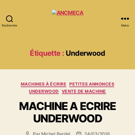
Recherche
Menu
ANCMECA
Étiquette :
Underwood
Catégories
MACHINES À ÉCRIRE
PETITES ANNONCES
UNDERWOOD
VENTE DE MACHINE
MACHINE A ECRIRE
UNDERWOOD
Par
Michel Bardel
24/03/2016
Auteur
Date