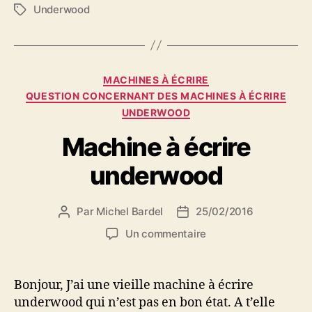
Underwood
Étiquettes
Catégories
MACHINES À ÉCRIRE
QUESTION CONCERNANT DES MACHINES À ÉCRIRE
UNDERWOOD
Machine à écrire
underwood
Par
Michel Bardel
25/02/2016
Auteur
Date
de
de
sur
Un commentaire
l’article
l’article
Machine
à
écrire
Bonjour, J’ai une vieille machine à écrire
underwood
underwood qui n’est pas en bon état. A t’elle