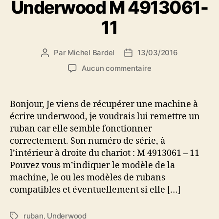
Underwood M 4913061-
11
Par
Michel Bardel
13/03/2016
Auteur
Date
de
de
sur
Aucun commentaire
l’article
l’article
De
quel
modèle
Bonjour, Je viens de récupérer une machine à
s’agit
écrire underwood, je voudrais lui remettre un
il
ruban car elle semble fonctionner
?
correctement. Son numéro de série, à
Underwood
l’intérieur à droite du chariot : M 4913061 – 11
M
Pouvez vous m’indiquer le modèle de la
4913061-
11
machine, le ou les modèles de rubans
compatibles et éventuellement si elle […]
ruban
,
Underwood
Étiquettes