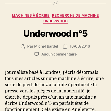
écrire
UNDERWOOD
Catégories
MACHINES À ÉCRIRE
RECHERCHE DE MACHINE
UNDERWOOD
Underwood n°5
Par
Michel Bardel
16/03/2016
Auteur
Date
de
de
sur
Aucun commentaire
l’article
l’article
Underwood
n°5
Journaliste basé à Londres, J’écris désormais
tous mes articles sur une machine à écrire, une
sorte de pied-de-nez à la fuite éperdue de la
presse vers les pièges de la modernité. je
cherche depuis près d’un an une machine à
écrire Underwood n°5 en parfait état de
fonctionnement. Cela existe en Angleterre,