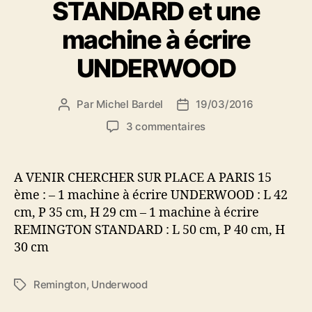
STANDARD et une
machine à écrire
UNDERWOOD
Par
Michel Bardel
19/03/2016
Auteur
Date
de
de
sur
3 commentaires
l’article
l’article
Je
donne
une
A VENIR CHERCHER SUR PLACE A PARIS 15
machine
ème : – 1 machine à écrire UNDERWOOD : L 42
à
cm, P 35 cm, H 29 cm – 1 machine à écrire
écrire
REMINGTON STANDARD : L 50 cm, P 40 cm, H
REMINGTON
30 cm
STANDARD
et
une
Remington
,
Underwood
Étiquettes
machine
à