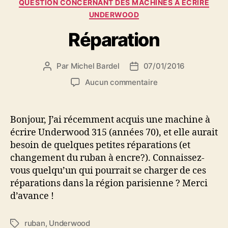
QUESTION CONCERNANT DES MACHINES À ÉCRIRE
UNDERWOOD
Réparation
Par
Michel Bardel
07/01/2016
Auteur
Date
de
de
sur
Aucun commentaire
l’article
l’article
Réparation
Bonjour, J’ai récemment acquis une machine à
écrire Underwood 315 (années 70), et elle aurait
besoin de quelques petites réparations (et
changement du ruban à encre?). Connaissez-
vous quelqu’un qui pourrait se charger de ces
réparations dans la région parisienne ? Merci
d’avance !
ruban
,
Underwood
Étiquettes