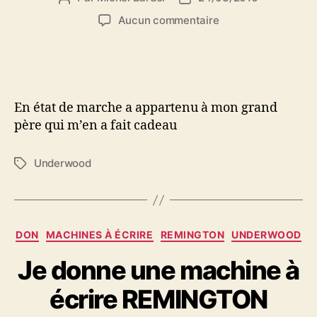
de
de
sur
Aucun commentaire
l’article
l’article
MACHINE
A
ECRIRE
UNDERWOOD
En état de marche a appartenu à mon grand
père qui m’en a fait cadeau
Underwood
Étiquettes
Catégories
DON
MACHINES À ÉCRIRE
REMINGTON
UNDERWOOD
Je donne une machine à
écrire REMINGTON