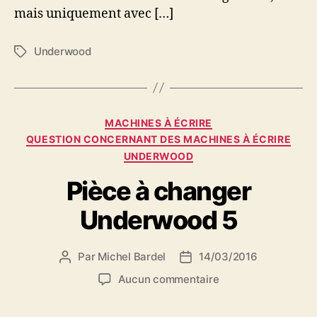
mais uniquement avec […]
Underwood
Étiquettes
Catégories
MACHINES À ÉCRIRE
QUESTION CONCERNANT DES MACHINES À ÉCRIRE
UNDERWOOD
Pièce à changer
Underwood 5
Par
Michel Bardel
14/03/2016
Auteur
Date
de
de
sur
Aucun commentaire
l’article
l’article
Pièce
à