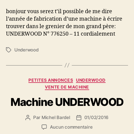
machine
à
bonjour vous serez t’il possible de me dire
écrire
l’année de fabrication d’une machine à écrire
underwood
trouver dans le grenier de mon grand père:
UNDERWOOD N° 776250 – 11 cordialement
Underwood
Étiquettes
Catégories
PETITES ANNONCES
UNDERWOOD
VENTE DE MACHINE
Machine UNDERWOOD
Par
Michel Bardel
01/02/2016
Auteur
Date
de
de
sur
Aucun commentaire
l’article
l’article
Machine