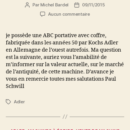
Par
Michel Bardel
09/11/2015
Auteur
Date
de
de
sur
Aucun commentaire
l’article
l’article
ABC
machine
a
je possède une ABC portative avec coffre,
écrire
fabriquée dans les années 50 par Kochs Adler
années
en Allemagne de l’ouest autrefois. Ma question
50,
est la suivante, auriez vous l’amabilité de
évaluation
m’informer sur la valeur actuelle, sur le marché
actuelle
de l’antiquité, de cette machine. D’avance je
vous en remercie toutes mes salutations Paul
Schwill
Adler
Étiquettes
Catégories