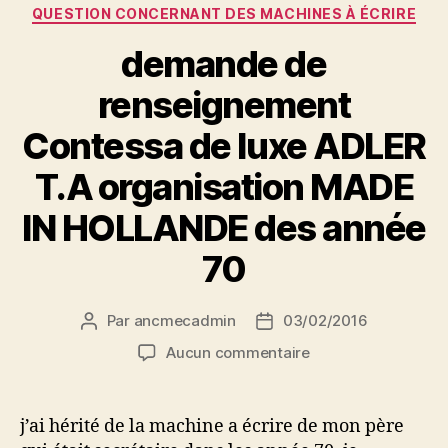
QUESTION CONCERNANT DES MACHINES À ÉCRIRE
demande de
renseignement
Contessa de luxe ADLER
T.A organisation MADE
IN HOLLANDE des année
70
Par
ancmecadmin
03/02/2016
Auteur
Date
de
de
sur
Aucun commentaire
l’article
l’article
demande
de
renseignement
j’ai hérité de la machine a écrire de mon père
Contessa