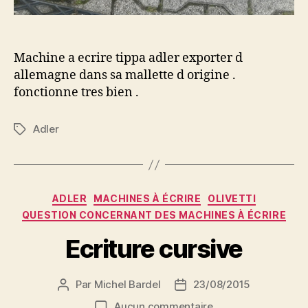
Machine a ecrire tippa adler exporter d
allemagne dans sa mallette d origine .
fonctionne tres bien .
Adler
Étiquettes
Catégories
ADLER
MACHINES À ÉCRIRE
OLIVETTI
QUESTION CONCERNANT DES MACHINES À ÉCRIRE
Ecriture cursive
Par
Michel Bardel
23/08/2015
Auteur
Date
de
de
sur
Aucun commentaire