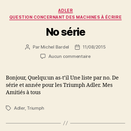
Catégories
ADLER
QUESTION CONCERNANT DES MACHINES À ÉCRIRE
No série
Par
Michel Bardel
11/08/2015
Auteur
Date
de
de
sur
Aucun commentaire
l’article
l’article
No
série
Bonjour, Quelqu:un as-t’il Une liste par no. De
série et année pour les Triumph Adler. Mes
Amitiés à tous
Adler
,
Triumph
Étiquettes