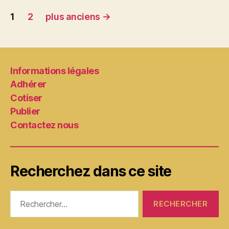
Pagination
1
2
plus anciens
→
des
publications
Informations légales
Adhérer
Cotiser
Publier
Contactez nous
Recherchez dans ce site
Rechercher :