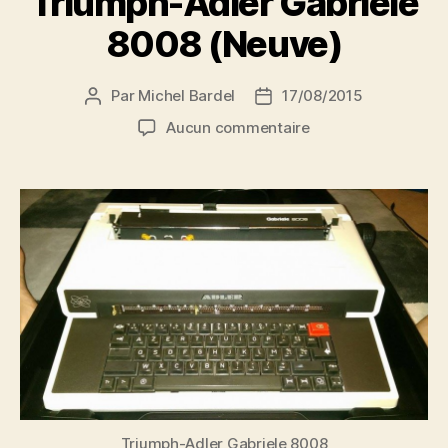
Triumph-Adler Gabriele
8008 (Neuve)
Par
Michel Bardel
17/08/2015
Auteur
Date
de
de
sur
Aucun commentaire
l’article
l’article
Triumph-
Adler
Gabriele
8008
(Neuve)
Triumph-Adler Gabriele 8008