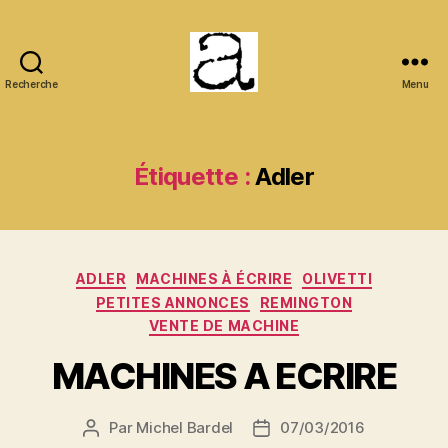
Recherche
Menu
ANCMECA
Étiquette :
Adler
Catégories
ADLER
MACHINES À ÉCRIRE
OLIVETTI
PETITES ANNONCES
REMINGTON
VENTE DE MACHINE
MACHINES A ECRIRE
Par
Michel Bardel
07/03/2016
Auteur
Date