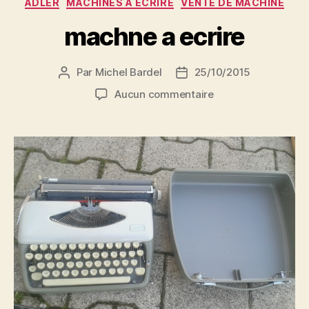
ADLER
MACHINES À ÉCRIRE
VENTE DE MACHINE
machne a ecrire
Par
Michel Bardel
25/10/2015
Auteur
Date
de
de
sur
Aucun commentaire
l’article
l’article
machne
a
ecrire