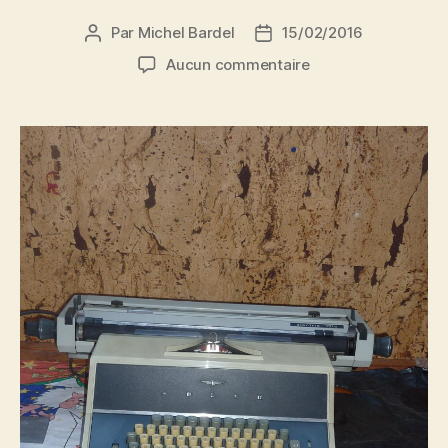
Par
Michel Bardel
15/02/2016
Auteur
Date
de
de
sur
Aucun commentaire
l’article
l’article
Machine
électrique
ADLER
151C