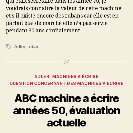
qui était secrétaire dans les année 70, je
de
voudrais connaitre la valeur de cette machine
luxe
et s’il existe encore des rubans car elle est en
ADLER
parfait état de marche elle n’a pas servie
T.A
pendant 30 ans cordialement
organisation
MADE
IN
Adler
,
ruban
Étiquettes
HOLLANDE
des
année
70
Catégories
ADLER
MACHINES À ÉCRIRE
QUESTION CONCERNANT DES MACHINES À ÉCRIRE
ABC machine a écrire
années 50, évaluation
actuelle