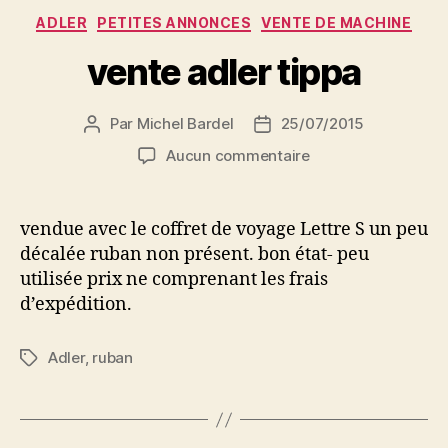
Catégories
ADLER
PETITES ANNONCES
VENTE DE MACHINE
vente adler tippa
Par
Michel Bardel
25/07/2015
Auteur
Date
de
de
sur
Aucun commentaire
l’article
l’article
vente
adler
tippa
vendue avec le coffret de voyage Lettre S un peu
décalée ruban non présent. bon état- peu
utilisée prix ne comprenant les frais
d’expédition.
Adler
,
ruban
Étiquettes