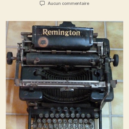
de
de
sur
Aucun commentaire
l’article
l’article
MACHINES
A
ECRIRE