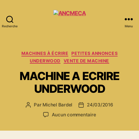
Recherche
Menu
ANCMECA
Catégories
MACHINES À ÉCRIRE
PETITES ANNONCES
UNDERWOOD
VENTE DE MACHINE
MACHINE A ECRIRE
UNDERWOOD
Par
Michel Bardel
24/03/2016
Auteur
Date
de
de
sur
Aucun commentaire
l’article
l’article
MACHINE
A
ECRIRE