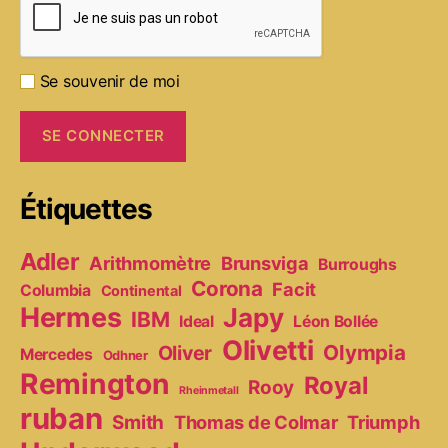
Se souvenir de moi
Étiquettes
Adler
Arithmomètre
Brunsviga
Burroughs
Corona
Facit
Columbia
Continental
Hermes
Japy
IBM
Ideal
Léon Bollée
Olivetti
Olympia
Oliver
Mercedes
Odhner
Remington
Royal
Rooy
Rheinmetall
ruban
Smith
Thomas de Colmar
Triumph