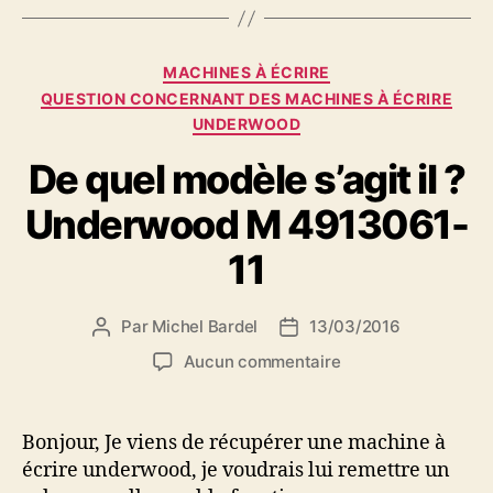
Catégories
MACHINES À ÉCRIRE
QUESTION CONCERNANT DES MACHINES À ÉCRIRE
UNDERWOOD
De quel modèle s’agit il ?
Underwood M 4913061-
11
Par
Michel Bardel
13/03/2016
Auteur
Date
de
de
sur
Aucun commentaire
l’article
l’article
De
quel
modèle
Bonjour, Je viens de récupérer une machine à
s’agit
écrire underwood, je voudrais lui remettre un
il