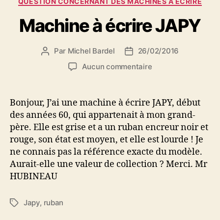
QUESTION CONCERNANT DES MACHINES À ÉCRIRE
Machine à écrire JAPY
Par
Michel Bardel
26/02/2016
Auteur
Date
de
de
sur
Aucun commentaire
l’article
l’article
Machine
à
écrire
Bonjour, J’ai une machine à écrire JAPY, début
JAPY
des années 60, qui appartenait à mon grand-
père. Elle est grise et a un ruban encreur noir et
rouge, son état est moyen, et elle est lourde ! Je
ne connais pas la référence exacte du modèle.
Aurait-elle une valeur de collection ? Merci. Mr
HUBINEAU
Japy
,
ruban
Étiquettes