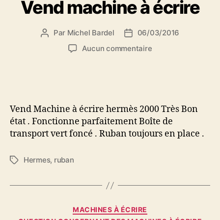
Vend machine à écrire
Par
Michel Bardel
06/03/2016
Auteur
Date
de
de
sur
Aucun commentaire
l’article
l’article
Vend
machine
à
écrire
Vend Machine à écrire hermès 2000 Très Bon
état . Fonctionne parfaitement Boîte de
transport vert foncé . Ruban toujours en place .
Hermes
,
ruban
Étiquettes
Catégories
MACHINES À ÉCRIRE