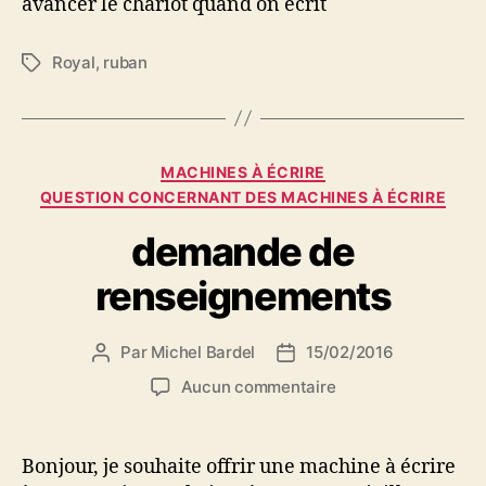
avancer le chariot quand on écrit
écrire
royal
portable?
Royal
,
ruban
Étiquettes
Catégories
MACHINES À ÉCRIRE
QUESTION CONCERNANT DES MACHINES À ÉCRIRE
demande de
renseignements
Par
Michel Bardel
15/02/2016
Auteur
Date
de
de
sur
Aucun commentaire
l’article
l’article
demande
de
renseignements
Bonjour, je souhaite offrir une machine à écrire