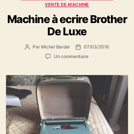
VENTE DE MACHINE
Machine à ecrire Brother
De Luxe
Par
Michel Bardel
07/03/2016
Auteur
Date
de
de
sur
Un commentaire
l’article
l’article
Machine
à
ecrire
Brother
De
Luxe