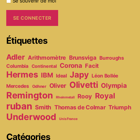
Se souvenir de moi
Étiquettes
Adler
Arithmomètre
Brunsviga
Burroughs
Corona
Facit
Columbia
Continental
Hermes
Japy
IBM
Ideal
Léon Bollée
Olivetti
Olympia
Oliver
Mercedes
Odhner
Remington
Royal
Rooy
Rheinmetall
ruban
Smith
Thomas de Colmar
Triumph
Underwood
Unis France
Catégories