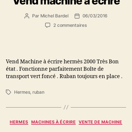
Vend machine à écrire
Par
Michel Bardel
06/03/2016
Auteur
Date
de
de
sur
2 commentaires
l’article
l’article
Vend
machine
à
écrire
Vend Machine à écrire hermès 2000 Très Bon
état . Fonctionne parfaitement Boîte de
transport vert foncé . Ruban toujours en place .
Hermes
,
ruban
Étiquettes
Catégories
HERMES
MACHINES À ÉCRIRE
VENTE DE MACHINE