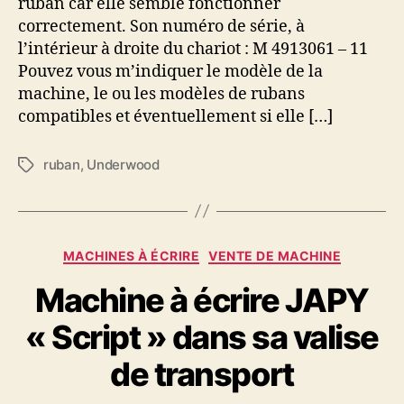
ruban car elle semble fonctionner
?
correctement. Son numéro de série, à
Underwood
l’intérieur à droite du chariot : M 4913061 – 11
M
Pouvez vous m’indiquer le modèle de la
4913061-
11
machine, le ou les modèles de rubans
compatibles et éventuellement si elle […]
ruban
,
Underwood
Étiquettes
Catégories
MACHINES À ÉCRIRE
VENTE DE MACHINE
Machine à écrire JAPY
« Script » dans sa valise
de transport