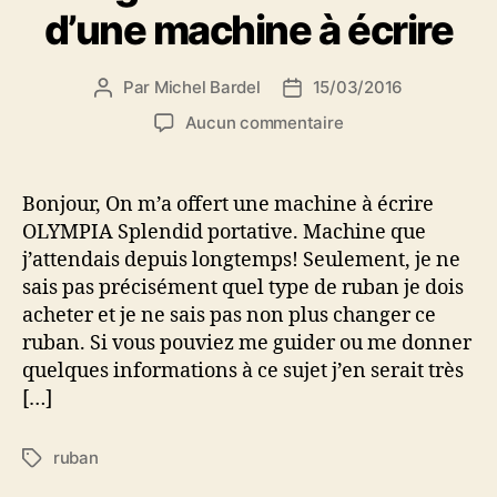
d’une machine à écrire
Par
Michel Bardel
15/03/2016
Auteur
Date
de
de
sur
Aucun commentaire
l’article
l’article
Demande
de
renseignement
Bonjour, On m’a offert une machine à écrire
pour
OLYMPIA Splendid portative. Machine que
changer
j’attendais depuis longtemps! Seulement, je ne
le
sais pas précisément quel type de ruban je dois
ruban
acheter et je ne sais pas non plus changer ce
d’encre
ruban. Si vous pouviez me guider ou me donner
d’une
machine
quelques informations à ce sujet j’en serait très
à
[…]
écrire
ruban
Étiquettes