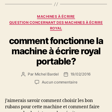
Catégories
MACHINES À ÉCRIRE
QUESTION CONCERNANT DES MACHINES À ÉCRIRE
ROYAL
comment fonctionne la
machine à écrire royal
portable?
Par
Michel Bardel
19/02/2016
Auteur
Date
de
de
sur
Aucun commentaire
l’article
l’article
comment
fonctionne
la
j’aimerais savoir comment choisir les bon
machine
rubans pour cette machine et comment faire
à