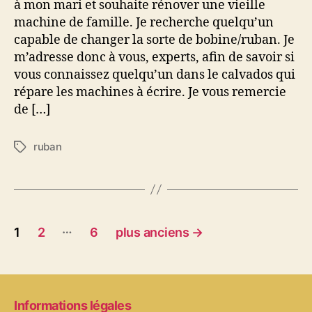
à mon mari et souhaite rénover une vieille
machine de famille. Je recherche quelqu’un
capable de changer la sorte de bobine/ruban. Je
m’adresse donc à vous, experts, afin de savoir si
vous connaissez quelqu’un dans le calvados qui
répare les machines à écrire. Je vous remercie
de […]
ruban
Étiquettes
Pagination
…
1
2
6
plus anciens
→
des
publications
Informations légales