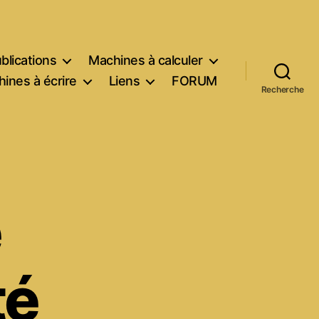
blications
Machines à calculer
ines à écrire
Liens
FORUM
Recherche
e
té