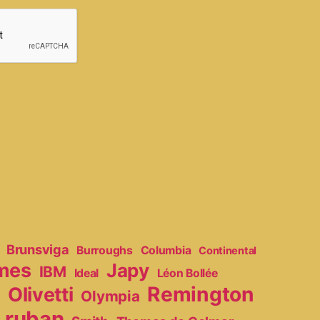
Brunsviga
Burroughs
Columbia
Continental
mes
Japy
IBM
Ideal
Léon Bollée
Remington
Olivetti
Olympia
r
ruban