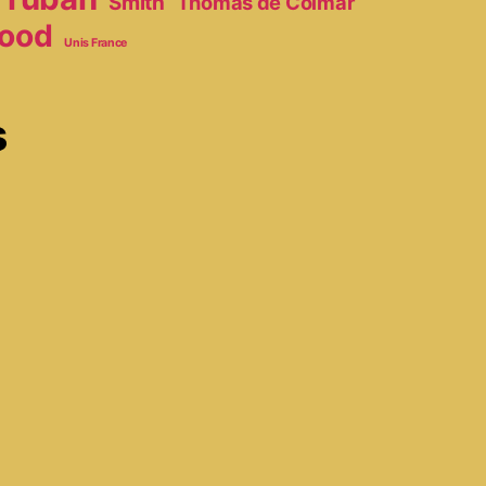
Smith
Thomas de Colmar
ood
Unis France
s