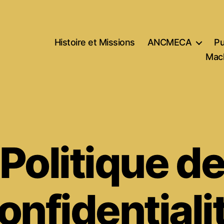
Histoire et Missions
ANCMECA
Pu
Mach
Politique d
onfidentiali