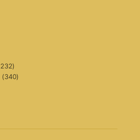
232)
n
(340)