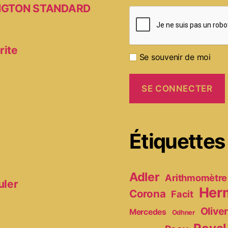
MINGTON STANDARD
D
rite
Se souvenir de moi
Étiquettes
Adler
Arithmomètre
uler
Her
Corona
Facit
Olive
Mercedes
Odhner