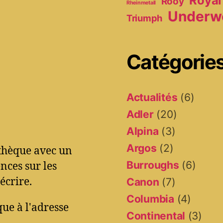
Royal
Rooy
Rheinmetall
Underw
Triumph
Catégorie
Actualités
(6)
Adler
(20)
Alpina
(3)
Argos
(2)
othèque avec un
Burroughs
(6)
ces sur les
écrire.
Canon
(7)
Columbia
(4)
ue à l'adresse
Continental
(3)