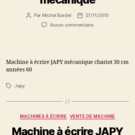
Par
Michel Bardel
27/11/2015
Auteur
Date
de
de
sur
Aucun commentaire
l’article
l’article
Machine
à
écrire
JAPY
mécanique
Machine à écrire JAPY mécanique chariot 30 cm
années 60
Japy
Étiquettes
Catégories
MACHINES À ÉCRIRE
VENTE DE MACHINE
Machine à écrire JAPY