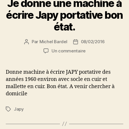
Je donne une machine à
écrire Japy portative bon
état.
Par
Michel Bardel
08/02/2016
Auteur
Date
de
de
sur
Un commentaire
l’article
l’article
Je
donne
une
Donne machine à écrire JAPY portative des
machine
années 1960 environ avec socle en cuir et
à
mallette en cuir. Bon état. A venir chercher à
écrire
domicile
Japy
portative
bon
Japy
Étiquettes
état.