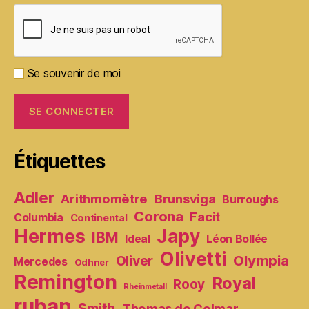
Se souvenir de moi
Étiquettes
Adler
Arithmomètre
Brunsviga
Burroughs
Corona
Facit
Columbia
Continental
Hermes
Japy
IBM
Ideal
Léon Bollée
Olivetti
Olympia
Oliver
Mercedes
Odhner
Remington
Royal
Rooy
Rheinmetall
ruban
Smith
Thomas de Colmar