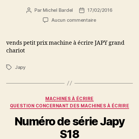
Par
Michel Bardel
17/02/2016
Auteur
Date
de
de
sur
Aucun commentaire
l’article
l’article
machine
à
écrire
vends petit prix machine à écrire JAPY grand
chariot
Japy
Étiquettes
Catégories
MACHINES À ÉCRIRE
QUESTION CONCERNANT DES MACHINES À ÉCRIRE
Numéro de série Japy
S18