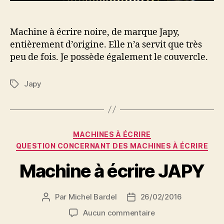
Machine à écrire noire, de marque Japy,
entièrement d’origine. Elle n’a servit que très
peu de fois. Je possède également le couvercle.
Japy
Étiquettes
Catégories
MACHINES À ÉCRIRE
QUESTION CONCERNANT DES MACHINES À ÉCRIRE
Machine à écrire JAPY
Par
Michel Bardel
26/02/2016
Auteur
Date
de
de
sur
Aucun commentaire
l’article
l’article
Machine