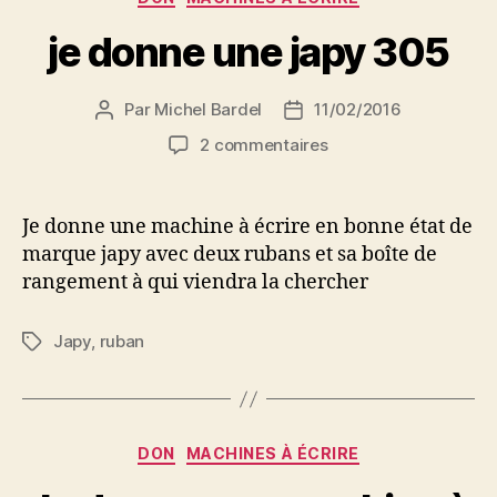
je donne une japy 305
Par
Michel Bardel
11/02/2016
Auteur
Date
de
de
sur
2 commentaires
l’article
l’article
je
donne
une
Je donne une machine à écrire en bonne état de
japy
marque japy avec deux rubans et sa boîte de
305
rangement à qui viendra la chercher
Japy
,
ruban
Étiquettes
Catégories
DON
MACHINES À ÉCRIRE