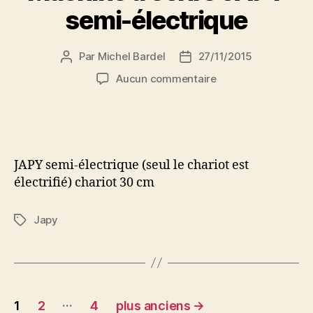
semi-électrique
Par
Michel Bardel
27/11/2015
Auteur
Date
de
de
sur
Aucun commentaire
l’article
l’article
Machine
à
écrire
JAPY
semi-
JAPY semi-électrique (seul le chariot est
électrique
électrifié) chariot 30 cm
Japy
Étiquettes
Pagination
…
1
2
4
plus anciens
→