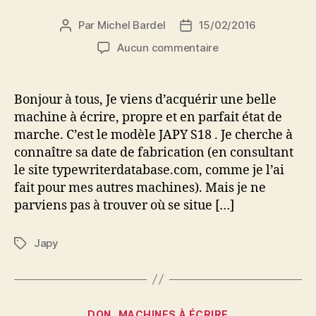
Par
Michel Bardel
15/02/2016
Auteur
Date
de
de
sur
Aucun commentaire
l’article
l’article
Numéro
de
série
Bonjour à tous, Je viens d’acquérir une belle
Japy
machine à écrire, propre et en parfait état de
S18
marche. C’est le modèle JAPY S18 . Je cherche à
connaître sa date de fabrication (en consultant
le site typewriterdatabase.com, comme je l’ai
fait pour mes autres machines). Mais je ne
parviens pas à trouver où se situe […]
Japy
Étiquettes
Catégories
DON
MACHINES À ÉCRIRE