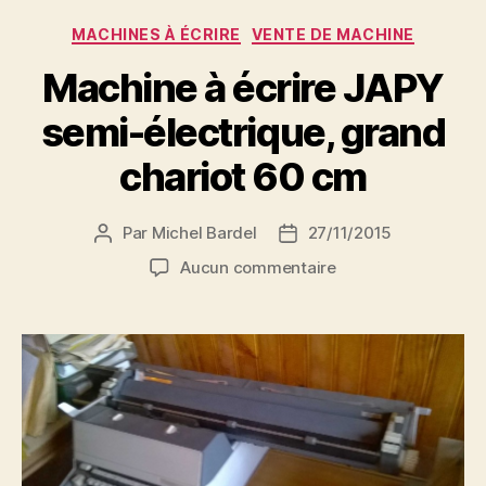
Catégories
MACHINES À ÉCRIRE
VENTE DE MACHINE
Machine à écrire JAPY
semi-électrique, grand
chariot 60 cm
Par
Michel Bardel
27/11/2015
Auteur
Date
de
de
sur
Aucun commentaire
l’article
l’article
Machine
à
écrire
JAPY
semi-
électrique,
grand
chariot
60