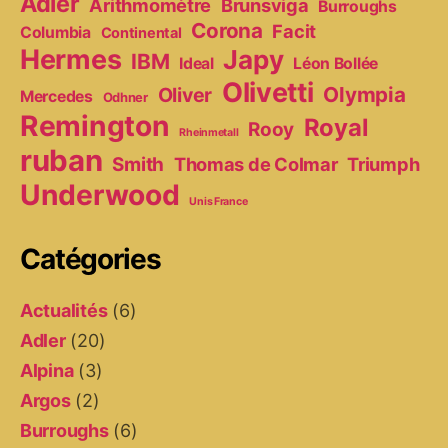
Adler
Arithmomètre
Brunsviga
Burroughs
Corona
Facit
Columbia
Continental
Hermes
Japy
IBM
Ideal
Léon Bollée
Olivetti
Olympia
Oliver
Mercedes
Odhner
Remington
Royal
Rooy
Rheinmetall
ruban
Smith
Thomas de Colmar
Triumph
Underwood
Unis France
Catégories
Actualités
(6)
Adler
(20)
Alpina
(3)
Argos
(2)
Burroughs
(6)