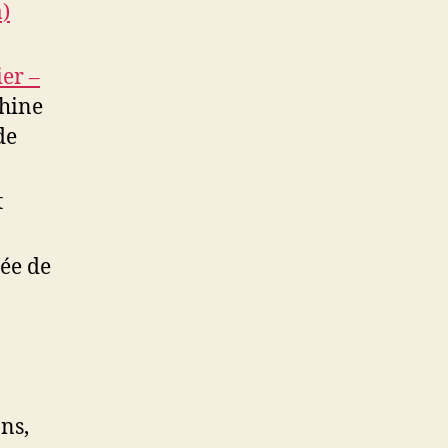
)
ier –
chine
de
t
sée de
ns,