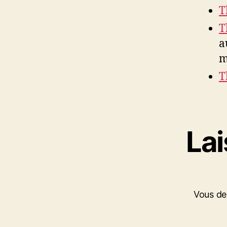
T
T
a
m
T
La
Vous d