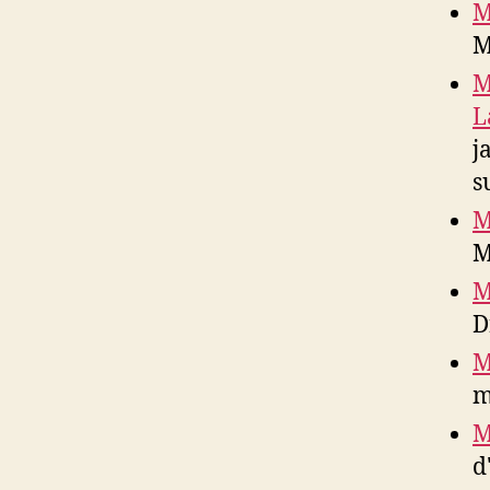
M
M
M
L
j
s
M
M
M
D
M
m
M
d