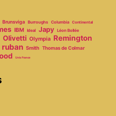
Brunsviga
Burroughs
Columbia
Continental
mes
Japy
IBM
Ideal
Léon Bollée
Remington
Olivetti
Olympia
r
ruban
Smith
Thomas de Colmar
ood
Unis France
s