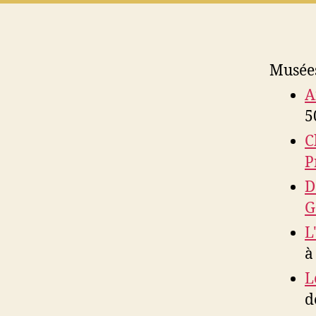
Musées
A
5
C
P
D
G
L
à
L
d