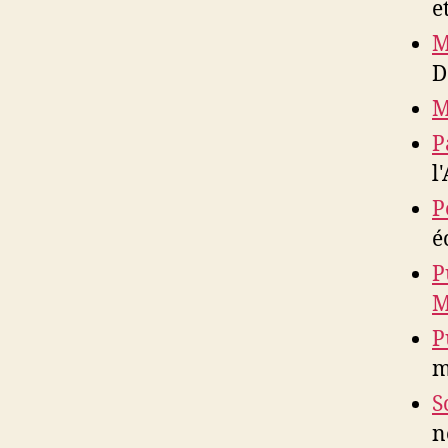
e
M
D
M
P
l
P
é
P
M
P
m
S
n