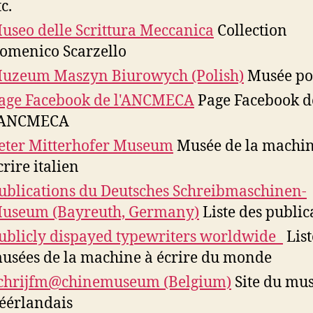
tc.
useo delle Scrittura Meccanica
Collection
omenico Scarzello
uzeum Maszyn Biurowych (Polish)
Musée po
age Facebook de l'ANCMECA
Page Facebook d
'ANCMECA
eter Mitterhofer Museum
Musée de la machin
crire italien
ublications du Deutsches Schreibmaschinen-
useum (Bayreuth, Germany)
Liste des public
ublicly dispayed typewriters worldwide
List
usées de la machine à écrire du monde
chrijfm@chinemuseum (Belgium)
Site du mu
éérlandais