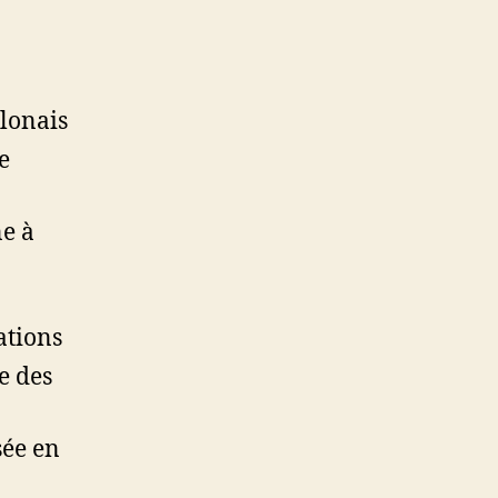
lonais
e
e à
ations
e des
sée en