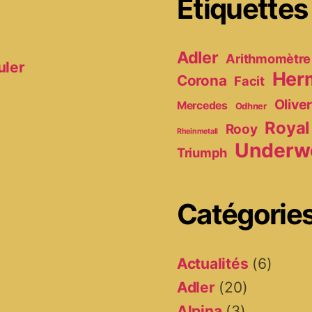
Étiquettes
Adler
Arithmomètre
uler
Her
Corona
Facit
Olive
Mercedes
Odhner
Royal
Rooy
Rheinmetall
Underw
Triumph
Catégorie
Actualités
(6)
Adler
(20)
Alpina
(3)