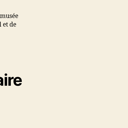
 musée
 et de
ire