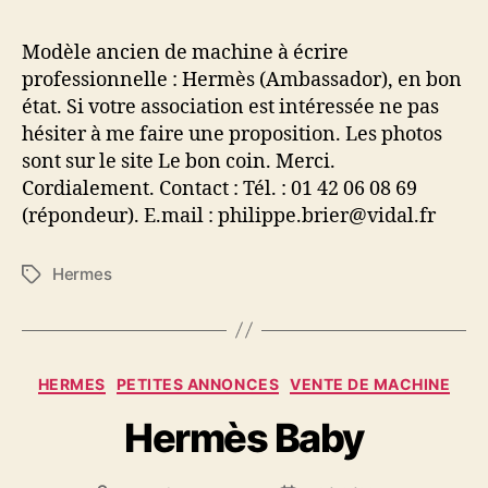
à
écrire
Modèle ancien de machine à écrire
professionnelle
professionnelle : Hermès (Ambassador), en bon
Hermès
état. Si votre association est intéressée ne pas
(Ambassador)
hésiter à me faire une proposition. Les photos
sont sur le site Le bon coin. Merci.
Cordialement. Contact : Tél. : 01 42 06 08 69
(répondeur). E.mail : philippe.brier@vidal.fr
Hermes
Étiquettes
Catégories
HERMES
PETITES ANNONCES
VENTE DE MACHINE
Hermès Baby