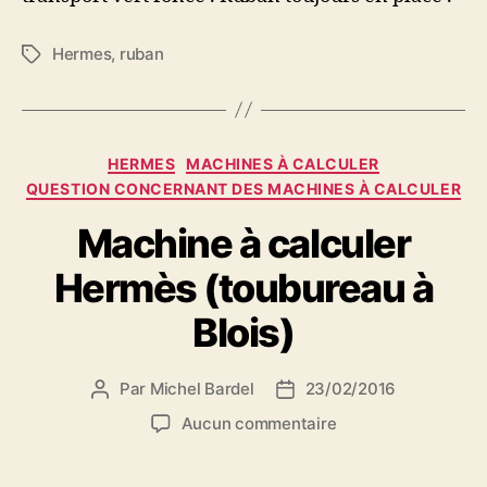
Hermes
,
ruban
Étiquettes
Catégories
HERMES
MACHINES À CALCULER
QUESTION CONCERNANT DES MACHINES À CALCULER
Machine à calculer
Hermès (toubureau à
Blois)
Par
Michel Bardel
23/02/2016
Auteur
Date
de
de
sur
Aucun commentaire
l’article
l’article
Machine
à