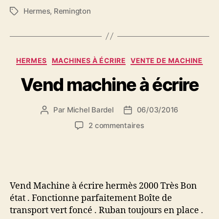
Hermes
,
Remington
Étiquettes
Catégories
HERMES
MACHINES À ÉCRIRE
VENTE DE MACHINE
Vend machine à écrire
Par
Michel Bardel
06/03/2016
Auteur
Date
de
de
sur
2 commentaires
l’article
l’article
Vend
machine
à
écrire
Vend Machine à écrire hermès 2000 Très Bon
état . Fonctionne parfaitement Boîte de
transport vert foncé . Ruban toujours en place .