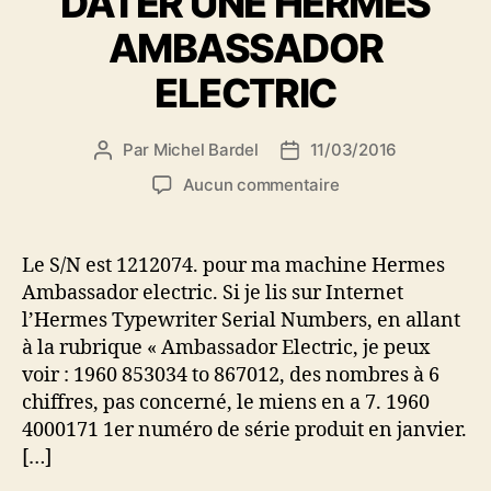
DATER UNE HERMES
AMBASSADOR
ELECTRIC
Par
Michel Bardel
11/03/2016
Auteur
Date
de
de
sur
Aucun commentaire
l’article
l’article
DATER
UNE
HERMES
Le S/N est 1212074. pour ma machine Hermes
AMBASSADOR
Ambassador electric. Si je lis sur Internet
ELECTRIC
l’Hermes Typewriter Serial Numbers, en allant
à la rubrique « Ambassador Electric, je peux
voir : 1960 853034 to 867012, des nombres à 6
chiffres, pas concerné, le miens en a 7. 1960
4000171 1er numéro de série produit en janvier.
[…]