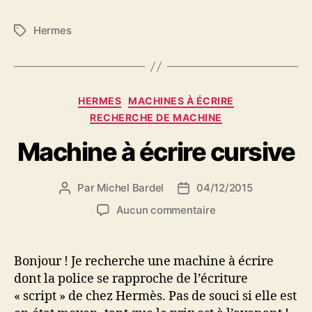
Hermes
Étiquettes
Catégories
HERMES
MACHINES À ÉCRIRE
RECHERCHE DE MACHINE
Machine à écrire cursive
Par
Michel Bardel
04/12/2015
Auteur
Date
de
de
sur
Aucun commentaire
l’article
l’article
Machine
à
écrire
Bonjour ! Je recherche une machine à écrire
cursive
dont la police se rapproche de l’écriture
« script » de chez Hermès. Pas de souci si elle est