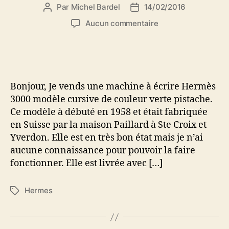
Par
Michel Bardel
14/02/2016
Auteur
Date
de
de
sur
Aucun commentaire
l’article
l’article
Machine
à
écrire
Hermès
3000
Bonjour, Je vends une machine à écrire Hermès
modèle
3000 modèle cursive de couleur verte pistache.
cursive
Ce modèle à débuté en 1958 et était fabriquée
en Suisse par la maison Paillard à Ste Croix et
Yverdon. Elle est en très bon état mais je n’ai
aucune connaissance pour pouvoir la faire
fonctionner. Elle est livrée avec […]
Hermes
Étiquettes