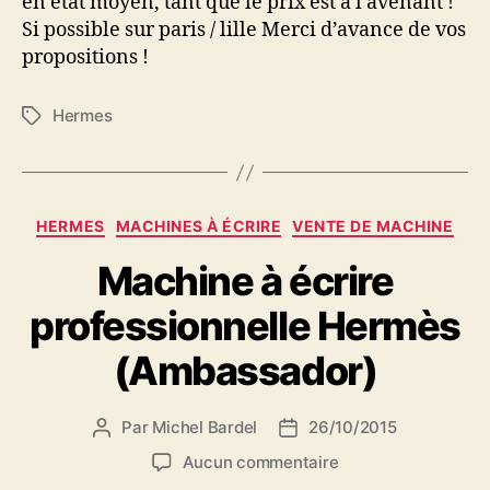
en état moyen, tant que le prix est à l’avenant !
Si possible sur paris / lille Merci d’avance de vos
propositions !
Hermes
Étiquettes
Catégories
HERMES
MACHINES À ÉCRIRE
VENTE DE MACHINE
Machine à écrire
professionnelle Hermès
(Ambassador)
Par
Michel Bardel
26/10/2015
Auteur
Date
de
de
sur
Aucun commentaire
l’article
l’article
Machine