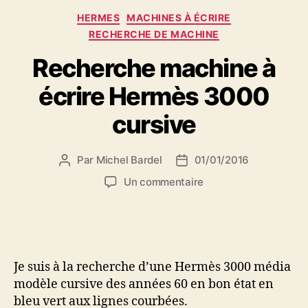
Catégories
HERMES
MACHINES À ÉCRIRE
RECHERCHE DE MACHINE
Recherche machine à
écrire Hermès 3000
cursive
Par
Michel Bardel
01/01/2016
Auteur
Date
de
de
sur
Un commentaire
l’article
l’article
Recherche
machine
à
écrire
Hermès
Je suis à la recherche d’une Hermès 3000 média
3000
modèle cursive des années 60 en bon état en
cursive
bleu vert aux lignes courbées.