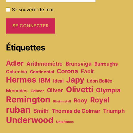
Se souvenir de moi
Étiquettes
Adler
Arithmomètre
Brunsviga
Burroughs
Corona
Facit
Columbia
Continental
Hermes
Japy
IBM
Ideal
Léon Bollée
Olivetti
Olympia
Oliver
Mercedes
Odhner
Remington
Royal
Rooy
Rheinmetall
ruban
Smith
Thomas de Colmar
Triumph
Underwood
Unis France