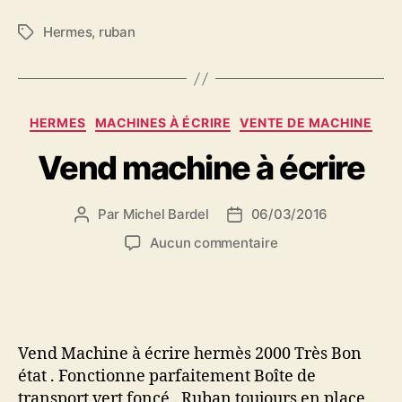
Hermes
,
ruban
Étiquettes
Catégories
HERMES
MACHINES À ÉCRIRE
VENTE DE MACHINE
Vend machine à écrire
Par
Michel Bardel
06/03/2016
Auteur
Date
de
de
sur
Aucun commentaire
l’article
l’article
Vend
machine
à
écrire
Vend Machine à écrire hermès 2000 Très Bon
état . Fonctionne parfaitement Boîte de
transport vert foncé . Ruban toujours en place .