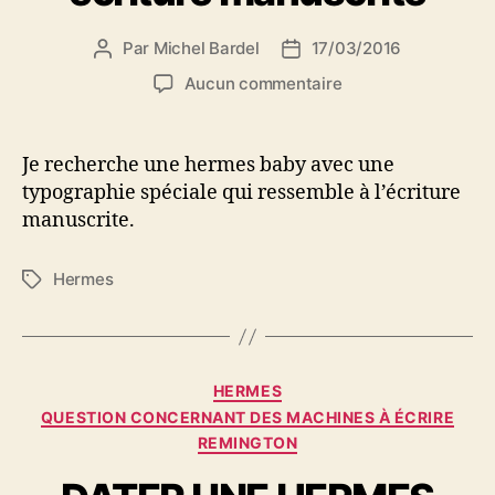
Par
Michel Bardel
17/03/2016
Auteur
Date
de
de
sur
Aucun commentaire
l’article
l’article
hermes
baby
orange
Je recherche une hermes baby avec une
écriture
typographie spéciale qui ressemble à l’écriture
manuscrite
manuscrite.
Hermes
Étiquettes
Catégories
HERMES
QUESTION CONCERNANT DES MACHINES À ÉCRIRE
REMINGTON