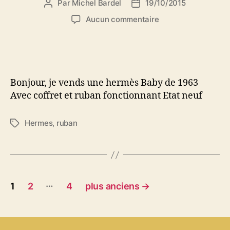
Par
Michel Bardel
19/10/2015
Auteur
Date
de
de
sur
Aucun commentaire
l’article
l’article
Hermès
Baby
Bonjour, je vends une hermès Baby de 1963
Avec coffret et ruban fonctionnant Etat neuf
Hermes
,
ruban
Étiquettes
Pagination
…
1
2
4
plus anciens
→
des
publications