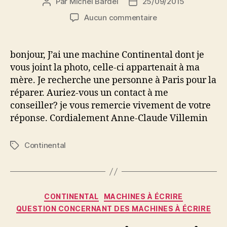
Par
Michel Bardel
25/09/2015
Auteur
Date
de
de
sur
Aucun commentaire
l’article
l’article
machine
continental
bonjour, J’ai une machine Continental dont je
vous joint la photo, celle-ci appartenait à ma
mère. Je recherche une personne à Paris pour la
réparer. Auriez-vous un contact à me
conseiller? je vous remercie vivement de votre
réponse. Cordialement Anne-Claude Villemin
Continental
Étiquettes
Catégories
CONTINENTAL
MACHINES À ÉCRIRE
QUESTION CONCERNANT DES MACHINES À ÉCRIRE