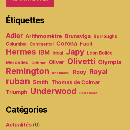
Étiquettes
Adler
Arithmomètre
Brunsviga
Burroughs
Corona
Facit
Columbia
Continental
Hermes
Japy
IBM
Ideal
Léon Bollée
Olivetti
Olympia
Oliver
Mercedes
Odhner
Remington
Royal
Rooy
Rheinmetall
ruban
Smith
Thomas de Colmar
Underwood
Triumph
Unis France
Catégories
Actualités
(6)