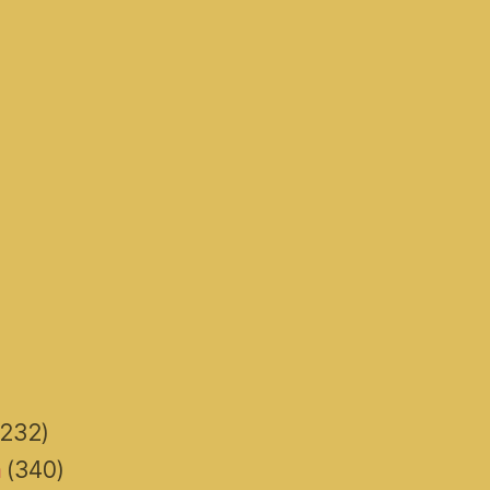
232)
n
(340)