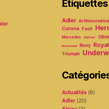
Étiquettes
Adler
Arithmomètr
uler
Her
Corona
Facit
Oliv
Mercedes
Odhner
Royal
Rooy
Rheinmetall
Underw
Triumph
Catégorie
Actualités
(6)
Adler
(20)
Alpina
(3)