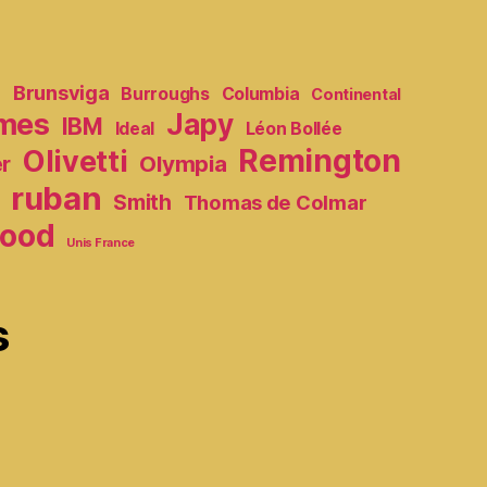
e
Brunsviga
Burroughs
Columbia
Continental
mes
Japy
IBM
Ideal
Léon Bollée
Remington
Olivetti
Olympia
er
ruban
Smith
Thomas de Colmar
ood
Unis France
s