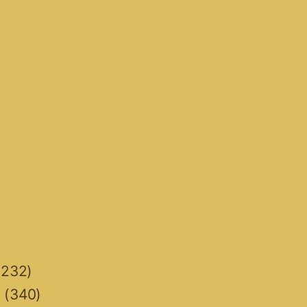
232)
n
(340)