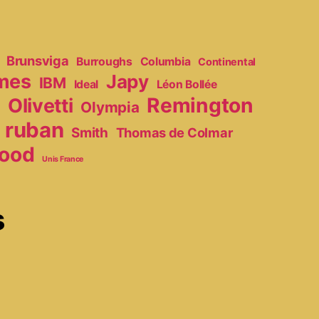
Brunsviga
Burroughs
Columbia
Continental
mes
Japy
IBM
Ideal
Léon Bollée
Remington
Olivetti
Olympia
r
ruban
Smith
Thomas de Colmar
ood
Unis France
s