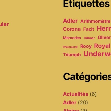
Étiquettes
Adler
Arithmomètre
uler
Her
Corona
Facit
Olive
Mercedes
Odhner
Royal
Rooy
Rheinmetall
Underw
Triumph
Catégorie
Actualités
(6)
Adler
(20)
Alpina
(3)