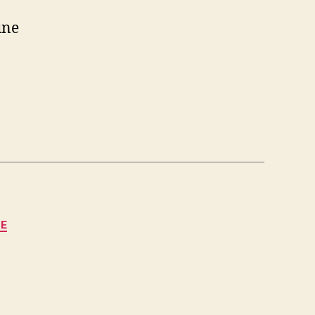
une
NE