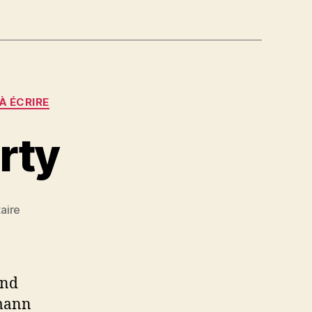
À ÉCRIRE
rty
sur
aire
Naumann
Erik
azerty
and
umann