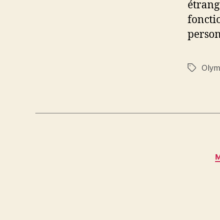
étrang
foncti
person
Olym
Étiquett
M