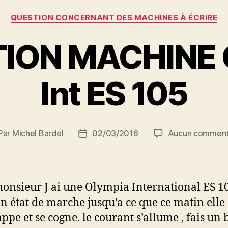
Catégories
QUESTION CONCERNANT DES MACHINES À ÉCRIRE
ION MACHINE
Int ES 105
Par
Michel Bardel
02/03/2016
Aucun comment
teur
Date
de
rticle
l’article
onsieur J ai une Olympia International ES 1
on état de marche jusqu’a ce que ce matin elle
ppe et se cogne. le courant s’allume , fais un 