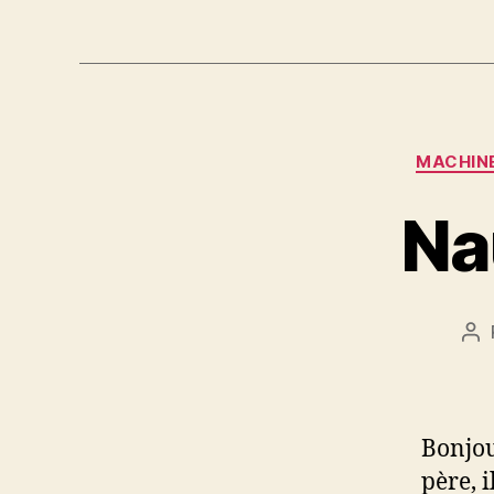
MACHINE
Na
Au
de
l’a
Bonjou
père, 