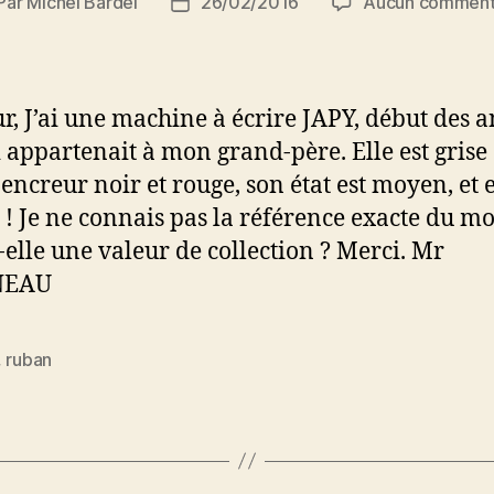
Par
Michel Bardel
26/02/2016
Aucun comment
teur
Date
de
rticle
l’article
r, J’ai une machine à écrire JAPY, début des 
i appartenait à mon grand-père. Elle est grise 
encreur noir et rouge, son état est moyen, et e
 ! Je ne connais pas la référence exacte du mo
-elle une valeur de collection ? Merci. Mr
NEAU
,
ruban
es