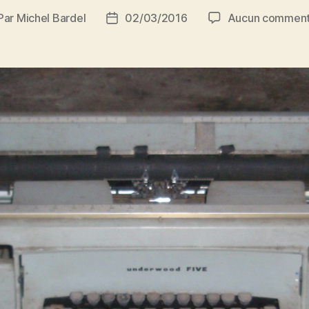
Par
Michel Bardel
02/03/2016
Aucun comment
teur
Date
de
rticle
l’article