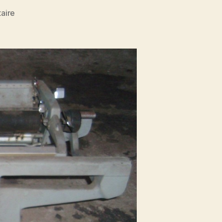
sur
aire
Underwood