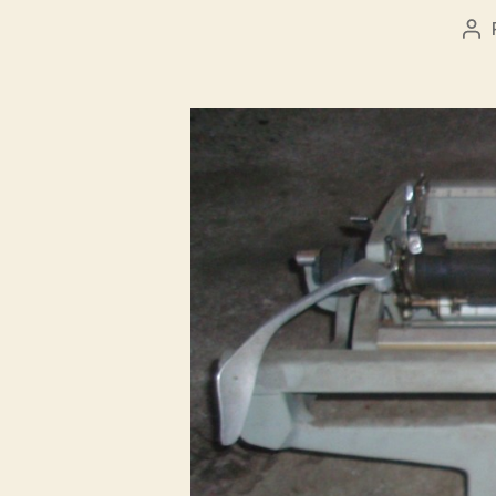
Au
de
l’a