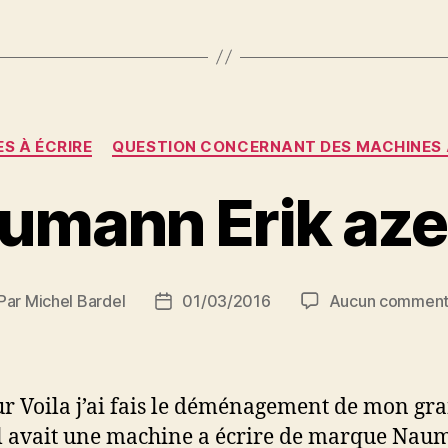
Catégories
S À ÉCRIRE
QUESTION CONCERNANT DES MACHINES 
umann Erik aze
Par
Michel Bardel
01/03/2016
Aucun comment
teur
Date
de
rticle
l’article
r Voila j’ai fais le déménagement de mon gr
il avait une machine a écrire de marque Na