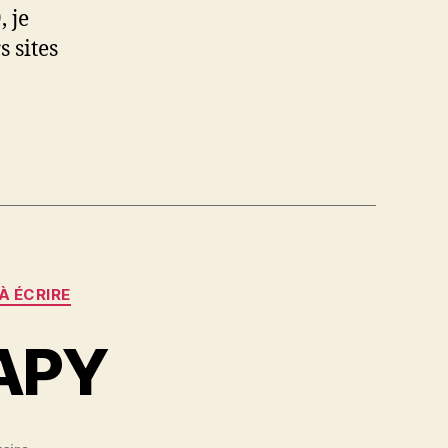
 je
s sites
À ÉCRIRE
JAPY