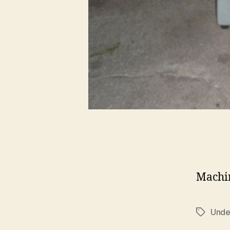
Machin
Und
Étiquett