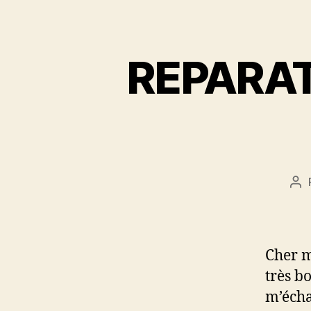
REPARAT
Au
de
l’a
Cher m
très b
m’écha