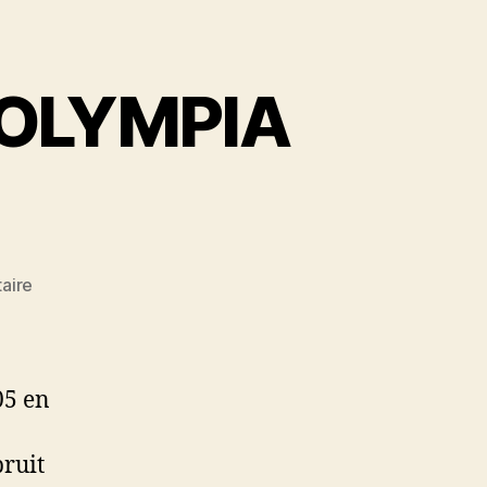
 OLYMPIA
sur
aire
REPARATION
MACHINE
OLYMPIA
Int
05 en
ES
105
bruit