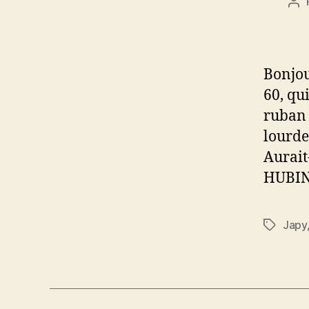
Au
de
l’a
Bonjou
60, qu
ruban 
lourde
Aurait
HUBI
Japy
Étiquett