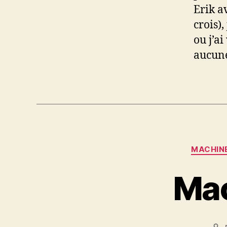
Erik a
crois),
ou j’a
aucune
MACHINE
Mac