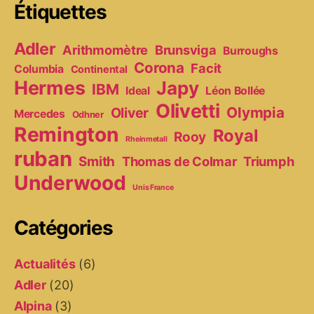
Étiquettes
Adler
Arithmomètre
Brunsviga
Burroughs
Corona
Facit
Columbia
Continental
Hermes
Japy
IBM
Ideal
Léon Bollée
Olivetti
Olympia
Oliver
Mercedes
Odhner
Remington
Royal
Rooy
Rheinmetall
ruban
Smith
Thomas de Colmar
Triumph
Underwood
Unis France
Catégories
Actualités
(6)
Adler
(20)
Alpina
(3)