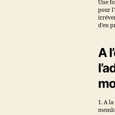
Une fo
pour l
irréve
d’en p
A 
l’a
mo
1. A l
membre