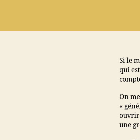
Si le 
qui es
compt
On me 
« géné
ouvrir
une gro