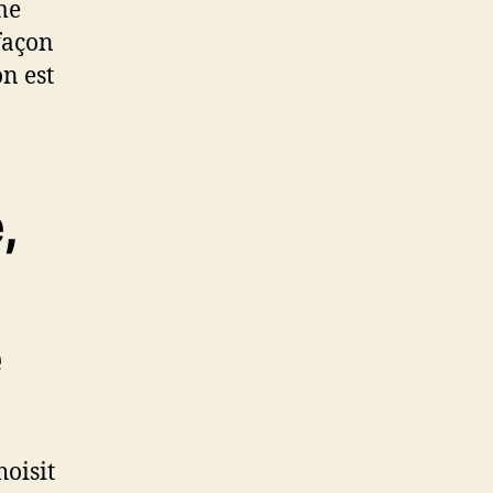
me
 façon
on est
,
e
oisit