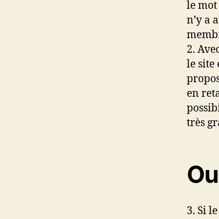
le mot 
n’y a 
membre
2. Ave
le site
propos
en ret
possib
très g
Ou
3. Si l