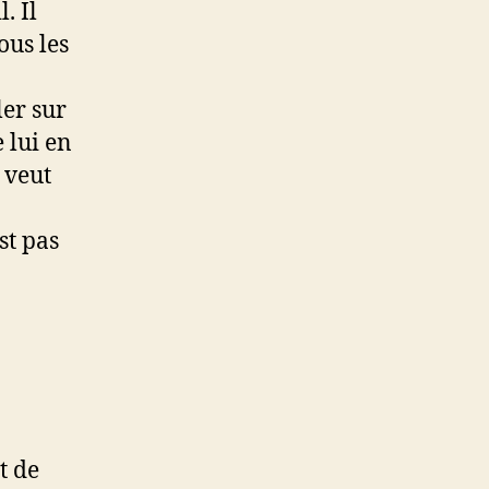
. Il
ous les
ler sur
e lui en
 veut
st pas
t de