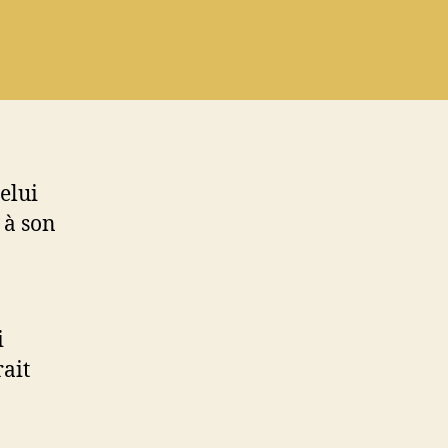
elui
 à son
i
rait