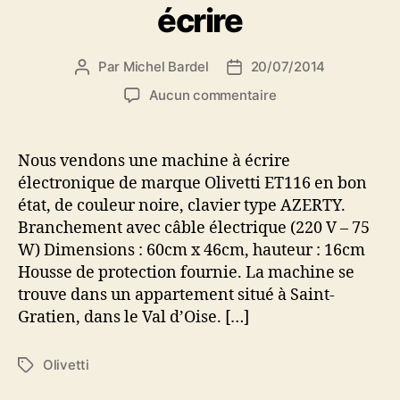
écrire
Par
Michel Bardel
20/07/2014
Auteur
Date
de
de
sur
Aucun commentaire
l’article
l’article
Je
vends
une
Nous vendons une machine à écrire
machine
électronique de marque Olivetti ET116 en bon
à
état, de couleur noire, clavier type AZERTY.
écrire
Branchement avec câble électrique (220 V – 75
W) Dimensions : 60cm x 46cm, hauteur : 16cm
Housse de protection fournie. La machine se
trouve dans un appartement situé à Saint-
Gratien, dans le Val d’Oise. […]
Olivetti
Étiquettes