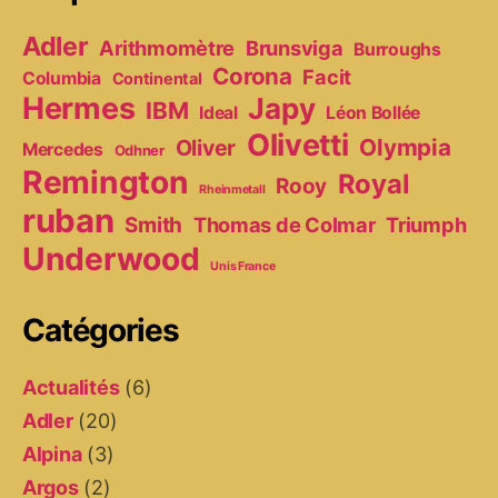
Adler
Arithmomètre
Brunsviga
Burroughs
Corona
Facit
Columbia
Continental
Hermes
Japy
IBM
Ideal
Léon Bollée
Olivetti
Olympia
Oliver
Mercedes
Odhner
Remington
Royal
Rooy
Rheinmetall
ruban
Smith
Thomas de Colmar
Triumph
Underwood
Unis France
Catégories
Actualités
(6)
Adler
(20)
Alpina
(3)
Argos
(2)