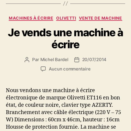
Catégories
MACHINES À ÉCRIRE
OLIVETTI
VENTE DE MACHINE
Je vends une machine à
écrire
Par
Michel Bardel
20/07/2014
Auteur
Date
de
de
sur
Aucun commentaire
l’article
l’article
Je
vends
une
Nous vendons une machine à écrire
machine
électronique de marque Olivetti ET116 en bon
à
état, de couleur noire, clavier type AZERTY.
écrire
Branchement avec câble électrique (220 V – 75
W) Dimensions : 60cm x 46cm, hauteur : 16cm
Housse de protection fournie. La machine se