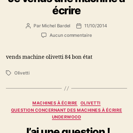
écrire
Par
Michel Bardel
11/10/2014
Auteur
Date
de
de
sur
Aucun commentaire
l’article
l’article
Je
vends
une
vends machine olivetti 84 bon état
machine
à
Olivetti
Étiquettes
écrire
Catégories
MACHINES À ÉCRIRE
OLIVETTI
QUESTION CONCERNANT DES MACHINES À ÉCRIRE
UNDERWOOD
J’ai une question !