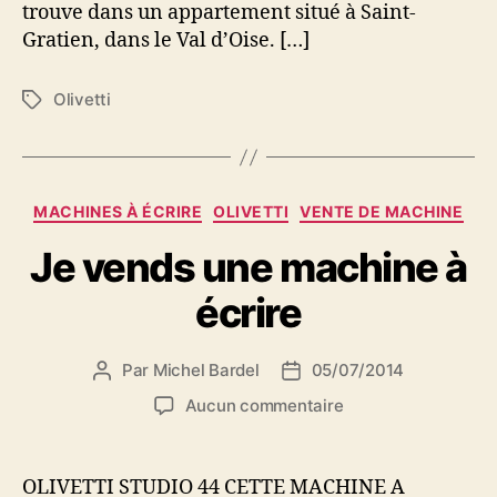
trouve dans un appartement situé à Saint-
Gratien, dans le Val d’Oise. […]
Olivetti
Étiquettes
Catégories
MACHINES À ÉCRIRE
OLIVETTI
VENTE DE MACHINE
Je vends une machine à
écrire
Par
Michel Bardel
05/07/2014
Auteur
Date
de
de
sur
Aucun commentaire
l’article
l’article
Je
vends
une
OLIVETTI STUDIO 44 CETTE MACHINE A