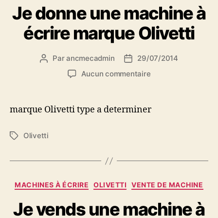
Je donne une machine à
écrire marque Olivetti
Par
ancmecadmin
29/07/2014
Auteur
Date
de
de
sur
Aucun commentaire
l’article
l’article
Je
donne
une
marque Olivetti type a determiner
machine
à
Olivetti
Étiquettes
écrire
marque
Olivetti
Catégories
MACHINES À ÉCRIRE
OLIVETTI
VENTE DE MACHINE
Je vends une machine à