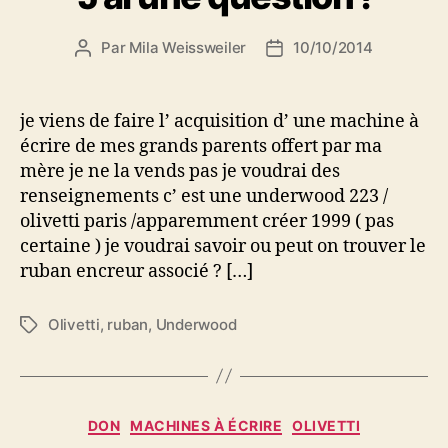
Par
Mila Weissweiler
10/10/2014
Auteur
Date
de
de
l’article
l’article
je viens de faire l’ acquisition d’ une machine à
écrire de mes grands parents offert par ma
mère je ne la vends pas je voudrai des
renseignements c’ est une underwood 223 /
olivetti paris /apparemment créer 1999 ( pas
certaine ) je voudrai savoir ou peut on trouver le
ruban encreur associé ? […]
Olivetti
,
ruban
,
Underwood
Étiquettes
Catégories
DON
MACHINES À ÉCRIRE
OLIVETTI