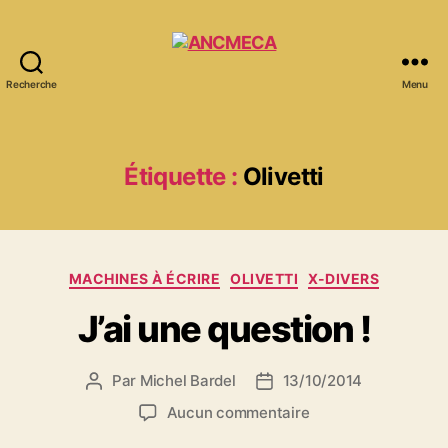
Recherche
Menu
ANCMECA
Étiquette :
Olivetti
Catégories
MACHINES À ÉCRIRE
OLIVETTI
X-DIVERS
J’ai une question !
Par
Michel Bardel
13/10/2014
Auteur
Date
de
de
sur
Aucun commentaire
l’article
l’article
J’ai