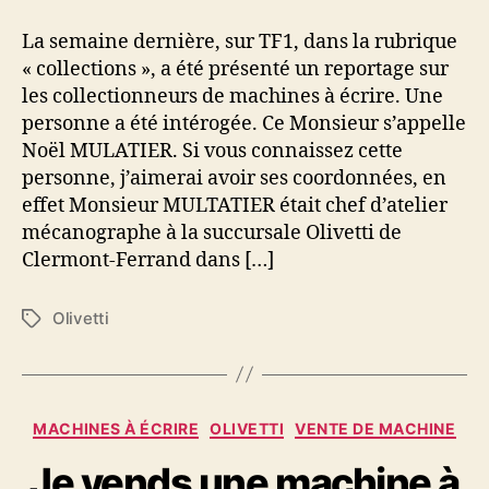
une
question
La semaine dernière, sur TF1, dans la rubrique
!
« collections », a été présenté un reportage sur
les collectionneurs de machines à écrire. Une
personne a été intérogée. Ce Monsieur s’appelle
Noël MULATIER. Si vous connaissez cette
personne, j’aimerai avoir ses coordonnées, en
effet Monsieur MULTATIER était chef d’atelier
mécanographe à la succursale Olivetti de
Clermont-Ferrand dans […]
Olivetti
Étiquettes
Catégories
MACHINES À ÉCRIRE
OLIVETTI
VENTE DE MACHINE
Je vends une machine à