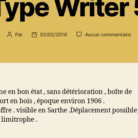
Type Writer 
su
Par
02/02/2016
Aucun commentaire
Auteur
Date
A
de
de
ve
l’article
l’article
Ne
Am
Ty
Wri
5
e en bon état , sans détérioration , boîte de
ort en bois , époque environ 1906 .
offre . visible en Sarthe .Déplacement possible
 limitrophe .