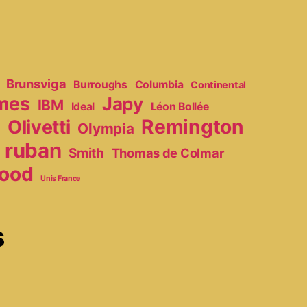
Brunsviga
Burroughs
Columbia
Continental
mes
Japy
IBM
Ideal
Léon Bollée
Remington
Olivetti
Olympia
r
ruban
Smith
Thomas de Colmar
ood
Unis France
s