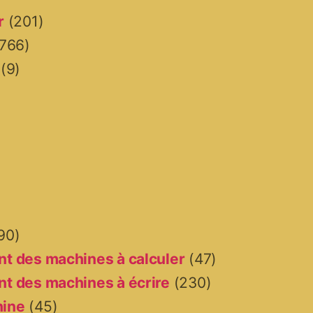
r
(201)
766)
(9)
90)
t des machines à calculer
(47)
t des machines à écrire
(230)
hine
(45)