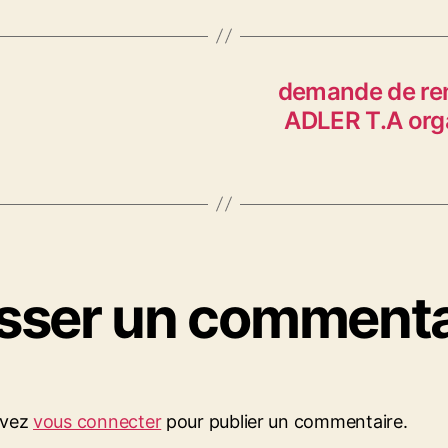
demande de re
ADLER T.A or
isser un commenta
evez
vous connecter
pour publier un commentaire.