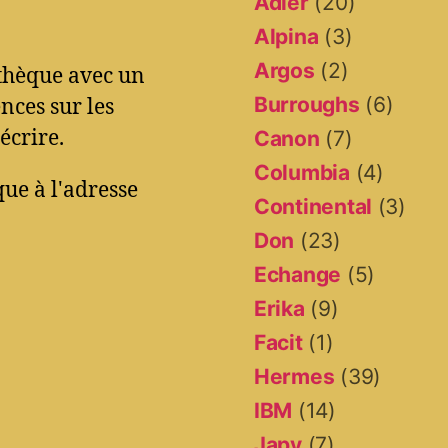
Adler
(20)
Alpina
(3)
Argos
(2)
othèque avec un
Burroughs
(6)
ces sur les
écrire.
Canon
(7)
Columbia
(4)
ue à l'adresse
Continental
(3)
Don
(23)
Echange
(5)
Erika
(9)
Facit
(1)
Hermes
(39)
IBM
(14)
Japy
(7)