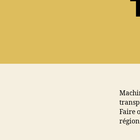
Machin
transp
Faire 
région