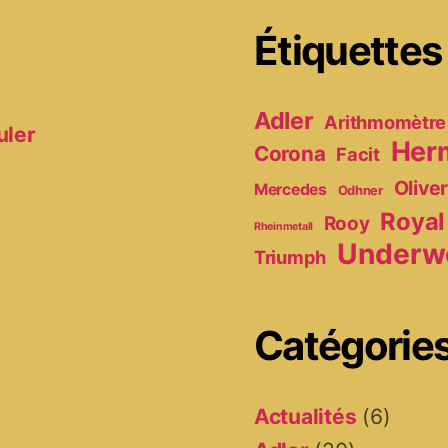
Étiquettes
Adler
Arithmomètre
uler
Her
Corona
Facit
Olive
Mercedes
Odhner
Royal
Rooy
Rheinmetall
Underw
Triumph
Catégorie
Actualités
(6)