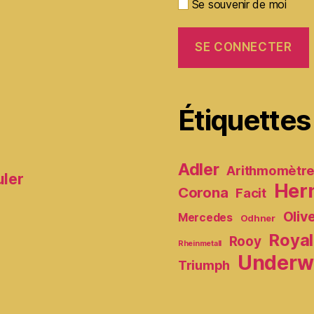
Se souvenir de moi
Étiquettes
Adler
Arithmomètr
uler
Her
Corona
Facit
Oliv
Mercedes
Odhner
Royal
Rooy
Rheinmetall
Underw
Triumph