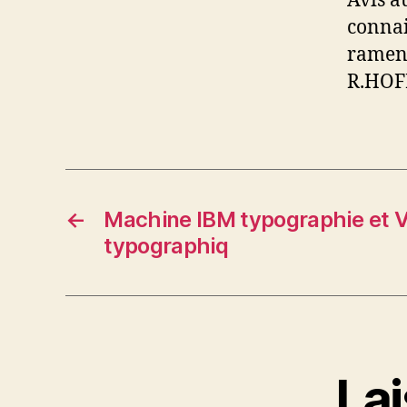
Avis a
connais
ramene
R.HOF
←
Machine IBM typographie et V
typographiq
La