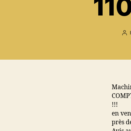
11
Au
de
l’a
Machin
COMPTA
!!!
en ven
près d