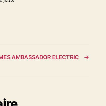
e je ne
MES AMBASSADOR ELECTRIC
→
ire