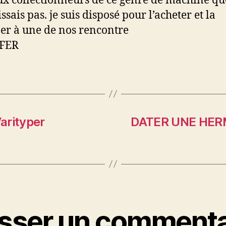
ux collectionneurs de ce genre de machine qu
sais pas. je suis disposé pour l’acheter et la
r à une de nos rencontre
FER
arityper
DATER UNE HER
isser un commenta