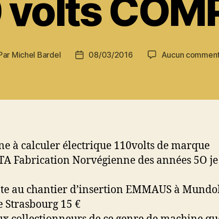
0 volts COM
Par
Michel Bardel
08/03/2016
Aucun comment
teur
Date
de
rticle
l’article
e à calculer électrique 110volts de marque
 Fabrication Norvégienne des années 5O je
te au chantier d’insertion EMMAUS à Mundo
e Strasbourg 15 €