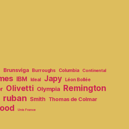
e
Brunsviga
Burroughs
Columbia
Continental
mes
Japy
IBM
Ideal
Léon Bollée
Remington
Olivetti
Olympia
er
ruban
Smith
Thomas de Colmar
ood
Unis France