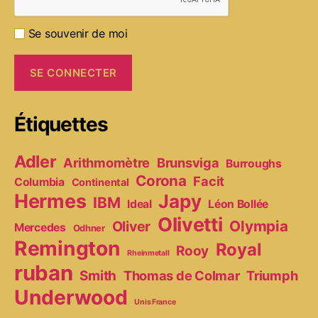
Se souvenir de moi
Étiquettes
Adler
Arithmomètre
Brunsviga
Burroughs
Corona
Facit
Columbia
Continental
Hermes
Japy
IBM
Ideal
Léon Bollée
Olivetti
Olympia
Oliver
Mercedes
Odhner
Remington
Royal
Rooy
Rheinmetall
ruban
Smith
Thomas de Colmar
Triumph
Underwood
Unis France