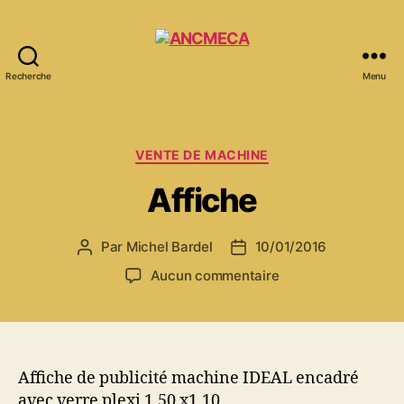
Recherche
Menu
ANCMECA
Catégories
VENTE DE MACHINE
Affiche
Par
Michel Bardel
10/01/2016
Auteur
Date
de
de
sur
Aucun commentaire
l’article
l’article
Affiche
Affiche de publicité machine IDEAL encadré
avec verre plexi 1,50 x1,10