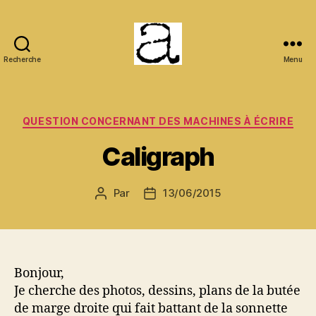
Recherche
Menu
ANCMECA
Catégories
QUESTION CONCERNANT DES MACHINES À ÉCRIRE
Caligraph
Par
13/06/2015
Auteur
Date
de
de
l’article
l’article
Bonjour,
Je cherche des photos, dessins, plans de la butée
de marge droite qui fait battant de la sonnette