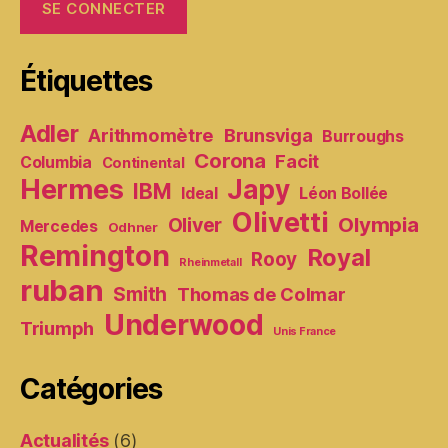
Étiquettes
Adler
Arithmomètre
Brunsviga
Burroughs
Corona
Facit
Columbia
Continental
Hermes
Japy
IBM
Ideal
Léon Bollée
Olivetti
Olympia
Oliver
Mercedes
Odhner
Remington
Royal
Rooy
Rheinmetall
ruban
Smith
Thomas de Colmar
Underwood
Triumph
Unis France
Catégories
Actualités
(6)