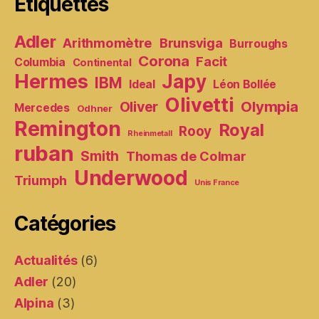
Étiquettes
Adler
Arithmomètre
Brunsviga
Burroughs
Corona
Facit
Columbia
Continental
Hermes
Japy
IBM
Ideal
Léon Bollée
Olivetti
Olympia
Oliver
Mercedes
Odhner
Remington
Royal
Rooy
Rheinmetall
ruban
Smith
Thomas de Colmar
Underwood
Triumph
Unis France
Catégories
Actualités
(6)
Adler
(20)
Alpina
(3)