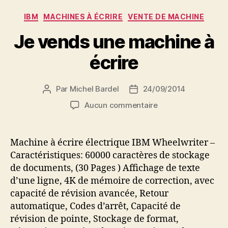
Catégories
IBM
MACHINES À ÉCRIRE
VENTE DE MACHINE
Je vends une machine à
écrire
Par
Michel Bardel
24/09/2014
Auteur
Date
de
de
sur
Aucun commentaire
l’article
l’article
Je
vends
une
Machine à écrire électrique IBM Wheelwriter –
machine
Caractéristiques: 60000 caractères de stockage
à
de documents, (30 Pages ) Affichage de texte
écrire
d’une ligne, 4K de mémoire de correction, avec
capacité de révision avancée, Retour
automatique, Codes d’arrêt, Capacité de
révision de pointe, Stockage de format,