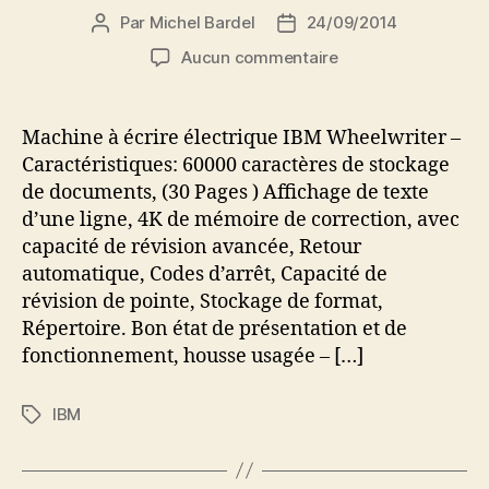
Par
Michel Bardel
24/09/2014
Auteur
Date
de
de
sur
Aucun commentaire
l’article
l’article
Je
vends
une
Machine à écrire électrique IBM Wheelwriter –
machine
Caractéristiques: 60000 caractères de stockage
à
de documents, (30 Pages ) Affichage de texte
écrire
d’une ligne, 4K de mémoire de correction, avec
capacité de révision avancée, Retour
automatique, Codes d’arrêt, Capacité de
révision de pointe, Stockage de format,
Répertoire. Bon état de présentation et de
fonctionnement, housse usagée – […]
IBM
Étiquettes