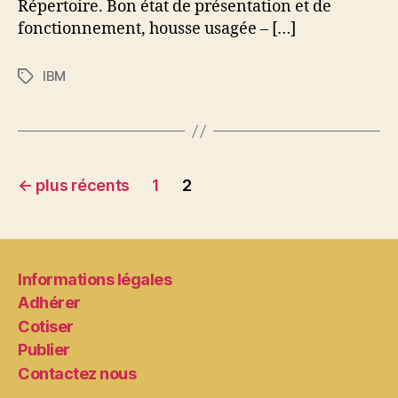
Répertoire. Bon état de présentation et de
fonctionnement, housse usagée – […]
IBM
Étiquettes
Pagination
←
plus récents
1
2
des
publications
Informations légales
Adhérer
Cotiser
Publier
Contactez nous