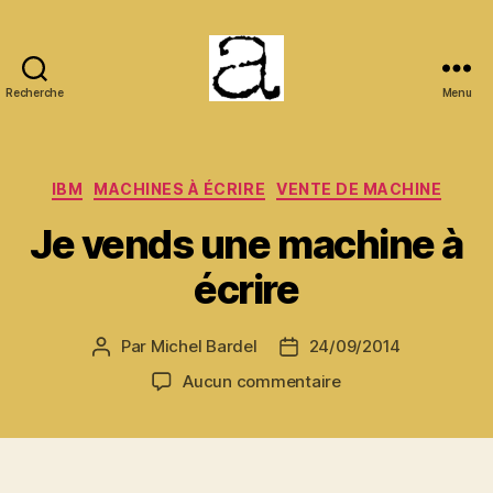
Recherche
Menu
ANCMECA
Catégories
IBM
MACHINES À ÉCRIRE
VENTE DE MACHINE
Je vends une machine à
écrire
Par
Michel Bardel
24/09/2014
Auteur
Date
de
de
sur
Aucun commentaire
l’article
l’article
Je
vends
une
machine