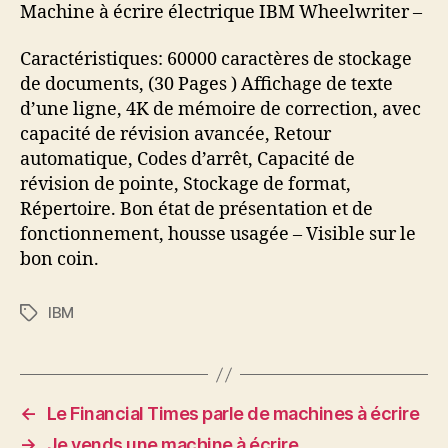
à
Machine à écrire électrique IBM Wheelwriter –
écrire
Caractéristiques: 60000 caractères de stockage
de documents, (30 Pages ) Affichage de texte
d’une ligne, 4K de mémoire de correction, avec
capacité de révision avancée, Retour
automatique, Codes d’arrêt, Capacité de
révision de pointe, Stockage de format,
Répertoire. Bon état de présentation et de
fonctionnement, housse usagée – Visible sur le
bon coin.
IBM
Étiquettes
←
Le Financial Times parle de machines à écrire
→
Je vends une machine à écrire