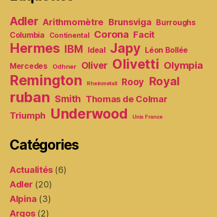
Adler
Arithmomètre
Brunsviga
Burroughs
Corona
Facit
Columbia
Continental
Hermes
Japy
IBM
Ideal
Léon Bollée
Olivetti
Olympia
Oliver
Mercedes
Odhner
Remington
Royal
Rooy
Rheinmetall
ruban
Smith
Thomas de Colmar
Underwood
Triumph
Unis France
Catégories
Actualités
(6)
Adler
(20)
Alpina
(3)
Argos
(2)