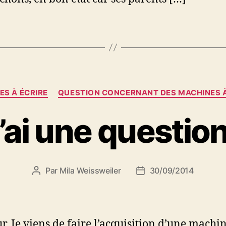
Catégories
ES À ÉCRIRE
QUESTION CONCERNANT DES MACHINES À
’ai une question
Par
Mila Weissweiler
30/09/2014
Auteur
Date
de
de
l’article
l’article
r, Je viens de faire l’acquisition d’une machi