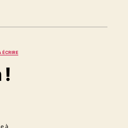
 ÉCRIRE
 !
ne à