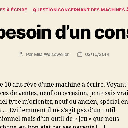
Catégories
ES À ÉCRIRE
QUESTION CONCERNANT DES MACHINES À
 besoin d’un cons
Par
Mila Weissweiler
03/10/2014
Auteur
Date
de
de
l’article
l’article
le 10 ans rêve d’une machine à écrire. Voyant 
es de ventes, neuf ou occasion, je ne sais vr
uel type m’orienter, neuf ou ancien, spécial e
 … Evidemment il ne s’agit pas d’un outil
sionnel mais d’un outil de « jeu » que nous
chons, en bon état car ses parents […]