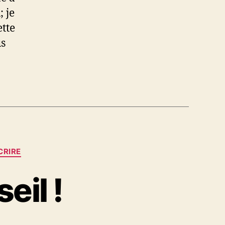
 je
ette
us
CRIRE
eil !