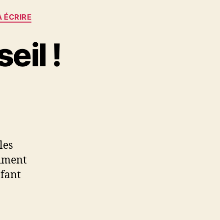
 ÉCRIRE
eil !
les
aiment
nfant