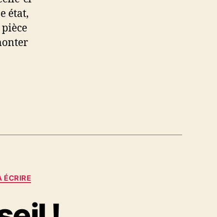
e état,
 pièce
émonter
 ÉCRIRE
eil !