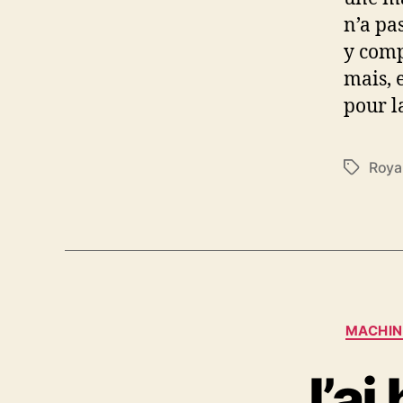
n’a pa
y comp
mais, e
pour l
Roya
Étiquett
MACHIN
J’ai