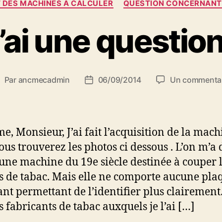
 DES MACHINES À CALCULER
QUESTION CONCERNANT 
’ai une question
Par
ancmecadmin
06/09/2014
Un commentai
uteur
Date
e
de
’article
l’article
, Monsieur, J’ai fait l’acquisition de la mach
ous trouverez les photos ci dessous . L’on m’a 
t une machine du 19e siècle destinée à couper 
es de tabac. Mais elle ne comporte aucune pla
ant permettant de l’identifier plus clairement.
s fabricants de tabac auxquels je l’ai […]