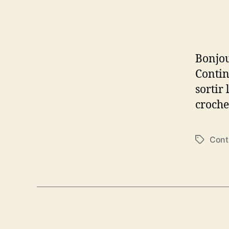
Bonjou
Contin
sortir
croche
Cont
Étiquett