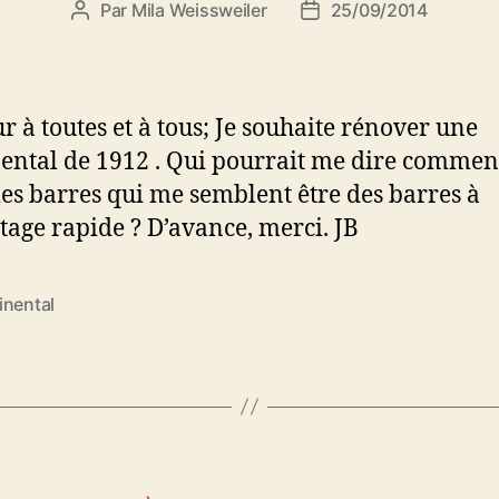
Par
Mila Weissweiler
25/09/2014
Auteur
Date
de
de
l’article
l’article
r à toutes et à tous; Je souhaite rénover une
ental de 1912 . Qui pourrait me dire commen
 les barres qui me semblent être des barres à
tage rapide ? D’avance, merci. JB
inental
es
Catégories