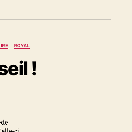
IRE
ROYAL
eil !
ède
elle-ci