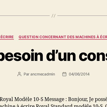
Catégories
 ÉCRIRE
QUESTION CONCERNANT DES MACHINES À ÉCR
 besoin d’un cons
Par
ancmecadmin
04/06/2014
Auteur
Date
de
de
l’article
l’article
: Royal Modèle 10-S Message : Bonjour, Je poss
chine à écrire Royal Standard modèle 10-S. C