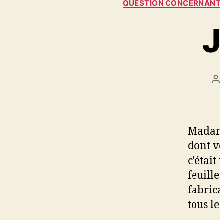
QUESTION CONCERNANT
J
A
d
l
Madame
dont v
c’étai
feuill
fabric
tous le