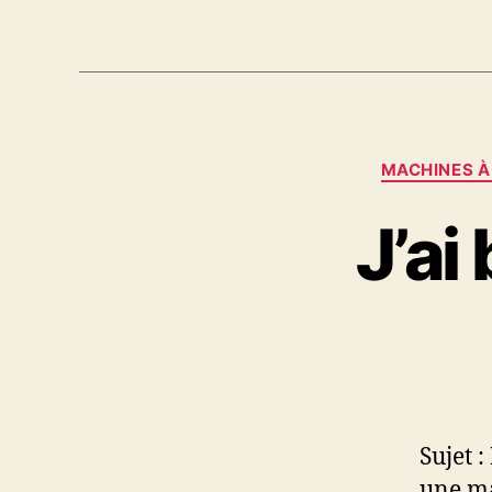
MACHINES À
J’ai
Sujet 
une ma