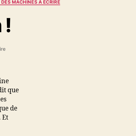
DES MACHINES À ÉCRIRE
 !
sur
re
J’ai
une
question
!
ine
dit que
les
que de
 Et