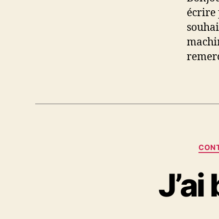
écrire
souhai
machin
remerc
CONT
J’ai