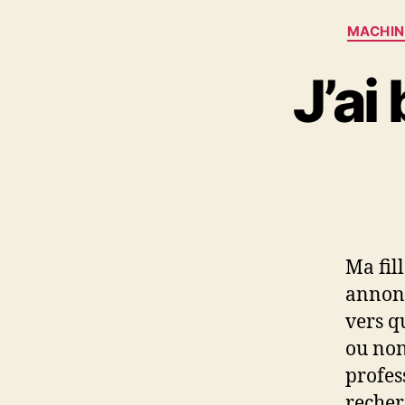
MACHIN
J’ai
Ma fil
annonc
vers q
ou non
profes
recher