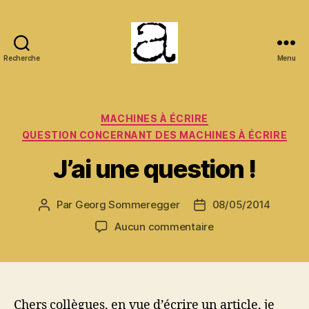
Recherche
Menu
ANCMECA
Catégories
MACHINES À ÉCRIRE
QUESTION CONCERNANT DES MACHINES À ÉCRIRE
J’ai une question !
Par
Georg Sommeregger
08/05/2014
Auteur
Date
de
de
sur
Aucun commentaire
l’article
l’article
J’ai
une
question
!
Chers collègues, en vue d’écrire un article, je