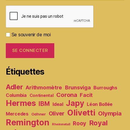
Se souvenir de moi
Étiquettes
Adler
Arithmomètre
Brunsviga
Burroughs
Corona
Facit
Columbia
Continental
Hermes
Japy
IBM
Ideal
Léon Bollée
Olivetti
Olympia
Oliver
Mercedes
Odhner
Remington
Royal
Rooy
Rheinmetall