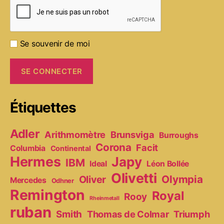
Se souvenir de moi
Étiquettes
Adler
Arithmomètre
Brunsviga
Burroughs
Corona
Facit
Columbia
Continental
Hermes
Japy
IBM
Ideal
Léon Bollée
Olivetti
Olympia
Oliver
Mercedes
Odhner
Remington
Royal
Rooy
Rheinmetall
ruban
Smith
Thomas de Colmar
Triumph