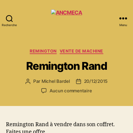
Recherche
Menu
ANCMECA
Catégories
REMINGTON
VENTE DE MACHINE
Remington Rand
Par
Michel Bardel
20/12/2015
Auteur
Date
de
de
sur
Aucun commentaire
l’article
l’article
Remington
Rand
Remington Rand à vendre dans son coffret.
Faites une offre.