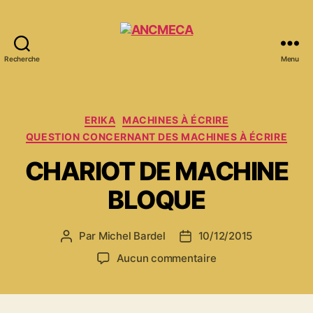
Recherche
Menu
ANCMECA
Catégories
ERIKA
MACHINES À ÉCRIRE
QUESTION CONCERNANT DES MACHINES À ÉCRIRE
CHARIOT DE MACHINE
BLOQUE
Par
Michel Bardel
10/12/2015
Auteur
Date
de
de
sur
Aucun commentaire
l’article
l’article
CHARIOT
DE
MACHINE