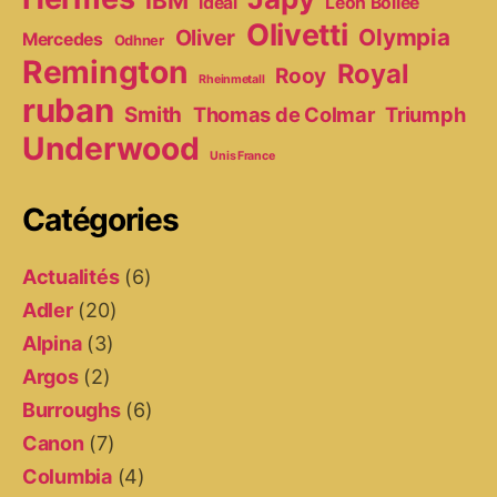
IBM
Ideal
Léon Bollée
Olivetti
Olympia
Oliver
Mercedes
Odhner
Remington
Royal
Rooy
Rheinmetall
ruban
Smith
Thomas de Colmar
Triumph
Underwood
Unis France
Catégories
Actualités
(6)
Adler
(20)
Alpina
(3)
Argos
(2)
Burroughs
(6)
Canon
(7)
Columbia
(4)