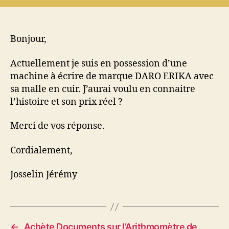
vaut
une
machine
à
Bonjour,
écrire
DARO
Actuellement je suis en possession d’une
ERIKA
machine à écrire de marque DARO ERIKA avec
?
sa malle en cuir. J’aurai voulu en connaitre
l’histoire et son prix réel ?
Merci de vos réponse.
Cordialement,
Josselin Jérémy
←
Achète Documents sur l’Arithmomètre de