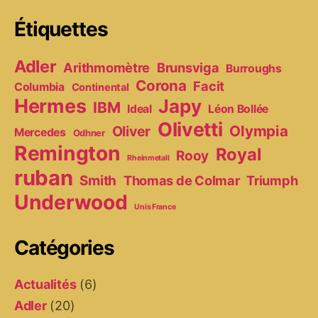
Étiquettes
Adler
Arithmomètre
Brunsviga
Burroughs
Corona
Facit
Columbia
Continental
Hermes
Japy
IBM
Ideal
Léon Bollée
Olivetti
Olympia
Oliver
Mercedes
Odhner
Remington
Royal
Rooy
Rheinmetall
ruban
Smith
Thomas de Colmar
Triumph
Underwood
Unis France
Catégories
Actualités
(6)
Adler
(20)