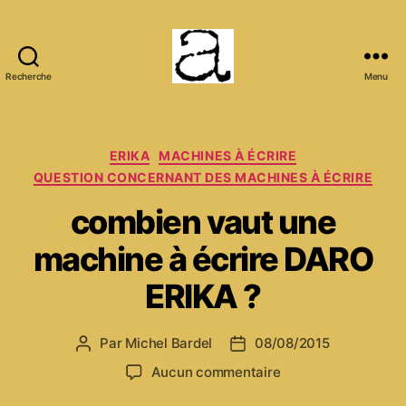
Recherche
Menu
ANCMECA
Catégories
ERIKA
MACHINES À ÉCRIRE
QUESTION CONCERNANT DES MACHINES À ÉCRIRE
combien vaut une
machine à écrire DARO
ERIKA ?
Par
Michel Bardel
08/08/2015
Auteur
Date
de
de
sur
Aucun commentaire
l’article
l’article
combien