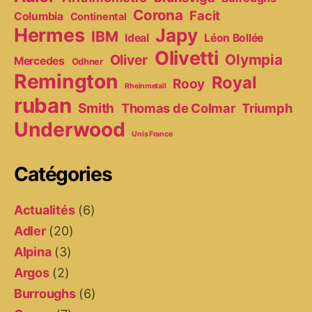
Corona
Facit
Columbia
Continental
Hermes
Japy
IBM
Ideal
Léon Bollée
Olivetti
Olympia
Oliver
Mercedes
Odhner
Remington
Royal
Rooy
Rheinmetall
ruban
Smith
Thomas de Colmar
Triumph
Underwood
Unis France
Catégories
Actualités
(6)
Adler
(20)
Alpina
(3)
Argos
(2)
Burroughs
(6)