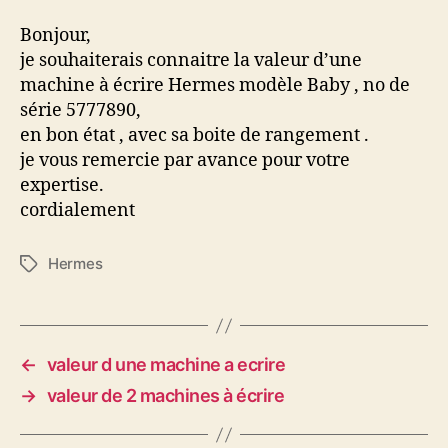
d’une
HERMES
Bonjour,
modèle
je souhaiterais connaitre la valeur d’une
Baby
machine à écrire Hermes modèle Baby , no de
série 5777890,
en bon état , avec sa boite de rangement .
je vous remercie par avance pour votre
expertise.
cordialement
Hermes
Étiquettes
←
valeur d une machine a ecrire
→
valeur de 2 machines à écrire