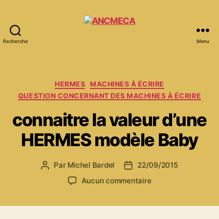
Recherche
Menu
ANCMECA
Catégories
HERMES
MACHINES À ÉCRIRE
QUESTION CONCERNANT DES MACHINES À ÉCRIRE
connaitre la valeur d’une
HERMES modèle Baby
Par
Michel Bardel
22/09/2015
Auteur
Date
de
de
sur
Aucun commentaire
l’article
l’article
connaitre
la
valeur