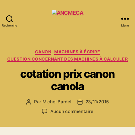
Recherche
Menu
ANCMECA
Catégories
CANON
MACHINES À ÉCRIRE
QUESTION CONCERNANT DES MACHINES À CALCULER
cotation prix canon
canola
Par
Michel Bardel
23/11/2015
Auteur
Date
de
de
sur
Aucun commentaire
l’article
l’article
cotation
prix
canon