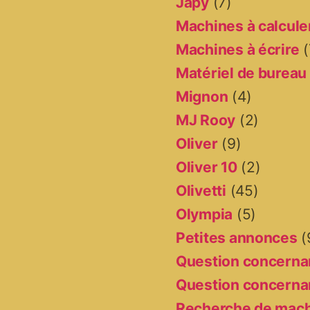
Japy
(7)
Machines à calcule
Machines à écrire
(
Matériel de bureau
Mignon
(4)
MJ Rooy
(2)
Oliver
(9)
Oliver 10
(2)
Olivetti
(45)
Olympia
(5)
Petites annonces
(
Question concernan
Question concernan
Recherche de mac