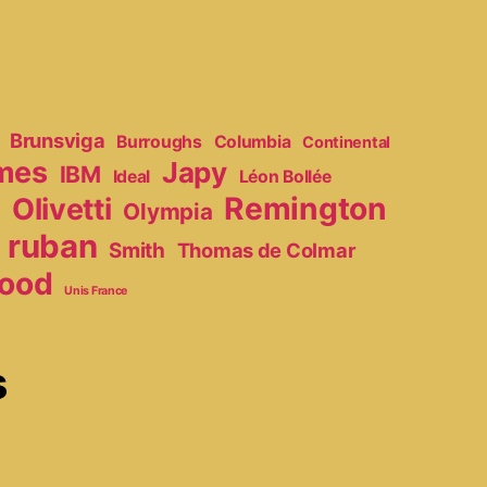
Brunsviga
Burroughs
Columbia
Continental
mes
Japy
IBM
Ideal
Léon Bollée
Remington
Olivetti
Olympia
r
ruban
Smith
Thomas de Colmar
ood
Unis France
s