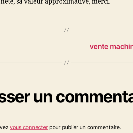
neté, sa valeur approximative, merci.
vente machin
isser un commenta
evez
vous connecter
pour publier un commentaire.