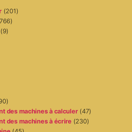
r
(201)
766)
(9)
90)
t des machines à calculer
(47)
t des machines à écrire
(230)
hine
(45)