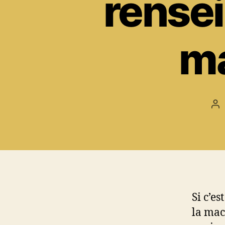
rense
ma
Au
de
l’a
Si c’e
la mac