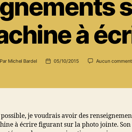
ignements s
chine à écr
Par
Michel Bardel
05/10/2015
Aucun comment
teur
Date
de
rticle
l’article
st possible, je voudrais avoir des renseignemen
hine à écrire figurant sur la photo jointe. Son