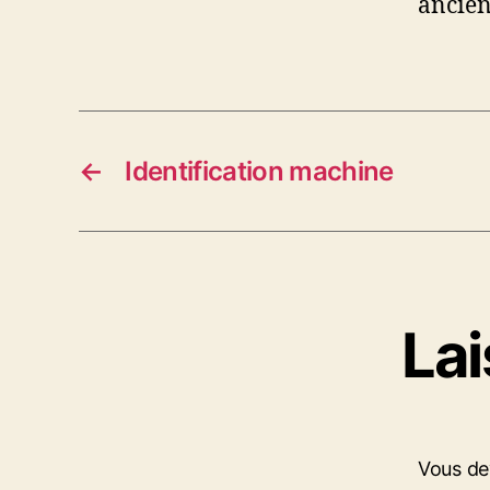
ancien
←
Identification machine
La
Vous d