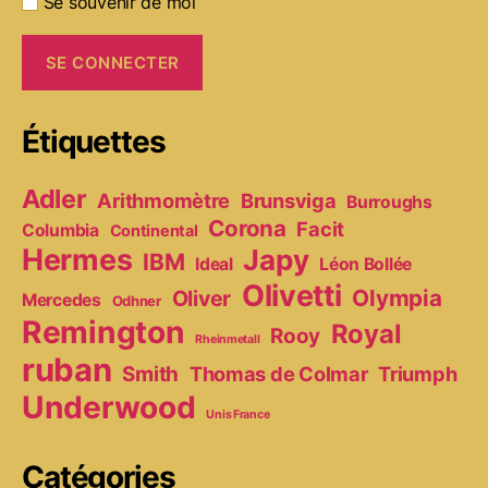
Se souvenir de moi
Étiquettes
Adler
Arithmomètre
Brunsviga
Burroughs
Corona
Facit
Columbia
Continental
Hermes
Japy
IBM
Ideal
Léon Bollée
Olivetti
Olympia
Oliver
Mercedes
Odhner
Remington
Royal
Rooy
Rheinmetall
ruban
Smith
Thomas de Colmar
Triumph
Underwood
Unis France
Catégories