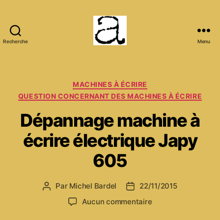
Recherche
Menu
ANCMECA
Catégories
MACHINES À ÉCRIRE
QUESTION CONCERNANT DES MACHINES À ÉCRIRE
Dépannage machine à
écrire électrique Japy
605
Par
Michel Bardel
22/11/2015
Auteur
Date
de
de
sur
Aucun commentaire
l’article
l’article
Dépannage