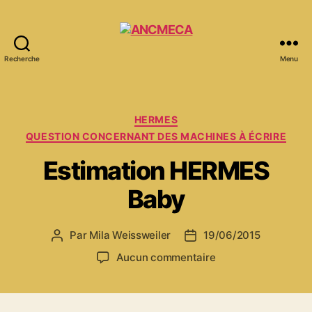
Recherche
Menu
ANCMECA
Catégories
HERMES
QUESTION CONCERNANT DES MACHINES À ÉCRIRE
Estimation HERMES
Baby
Par
Mila Weissweiler
19/06/2015
Auteur
Date
de
de
sur
Aucun commentaire
l’article
l’article
Estimation
HERMES
Baby