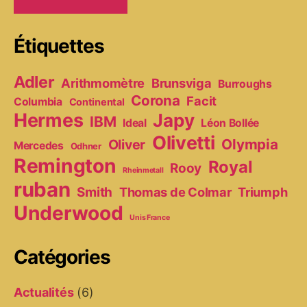
Étiquettes
Adler
Arithmomètre
Brunsviga
Burroughs
Corona
Facit
Columbia
Continental
Hermes
Japy
IBM
Ideal
Léon Bollée
Olivetti
Olympia
Oliver
Mercedes
Odhner
Remington
Royal
Rooy
Rheinmetall
ruban
Smith
Thomas de Colmar
Triumph
Underwood
Unis France
Catégories
Actualités
(6)