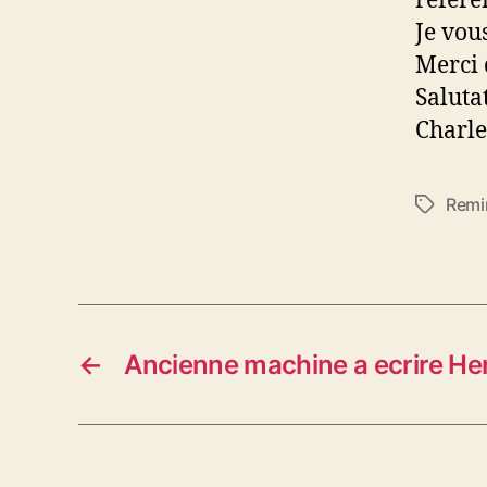
référe
Je vou
Merci 
Saluta
Charle
Remi
Étiquett
←
Ancienne machine a ecrire H