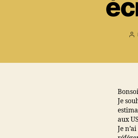
éc
Au
de
l’a
Bonsoi
Je souh
estima
aux US
Je n’a