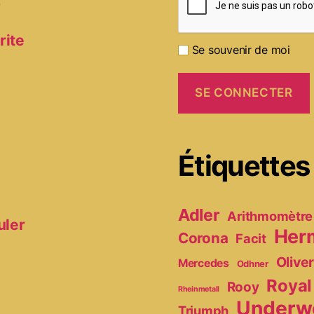
D
rite
Se souvenir de moi
Étiquettes
Adler
Arithmomètre
uler
Her
Corona
Facit
Olive
Mercedes
Odhner
Royal
Rooy
Rheinmetall
Underw
Triumph