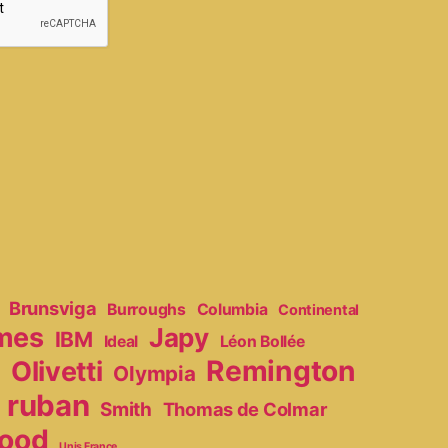
Brunsviga
Burroughs
Columbia
Continental
mes
Japy
IBM
Ideal
Léon Bollée
Remington
Olivetti
Olympia
r
ruban
Smith
Thomas de Colmar
ood
Unis France