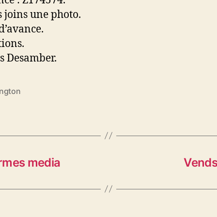
nce : Z174574.
s joins une photo.
d’avance.
tions.
s Desamber.
ngton
es
ermes media
Vends 