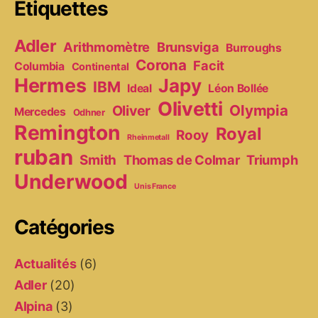
Étiquettes
Adler
Arithmomètre
Brunsviga
Burroughs
Corona
Facit
Columbia
Continental
Hermes
Japy
IBM
Ideal
Léon Bollée
Olivetti
Olympia
Oliver
Mercedes
Odhner
Remington
Royal
Rooy
Rheinmetall
ruban
Smith
Thomas de Colmar
Triumph
Underwood
Unis France
Catégories
Actualités
(6)
Adler
(20)
Alpina
(3)