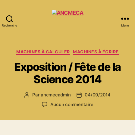
Recherche
Menu
ANCMECA
Catégories
MACHINES À CALCULER
MACHINES À ÉCRIRE
Exposition / Fête de la
Science 2014
Par
ancmecadmin
04/09/2014
Auteur
Date
de
de
sur
Aucun commentaire
l’article
l’article
Exposition
/
Fête
de