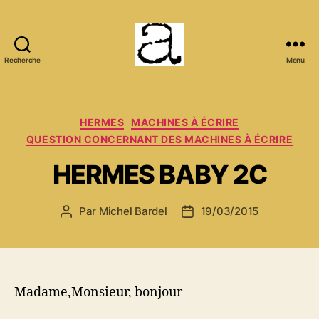
Recherche
Menu
ANCMECA
Catégories
HERMES
MACHINES À ÉCRIRE
QUESTION CONCERNANT DES MACHINES À ÉCRIRE
HERMES BABY 2C
Par
Michel Bardel
19/03/2015
Auteur
Date
de
de
l’article
l’article
Madame,Monsieur, bonjour