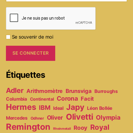
Se souvenir de moi
Étiquettes
Adler
Arithmomètre
Brunsviga
Burroughs
Corona
Facit
Columbia
Continental
Hermes
Japy
IBM
Ideal
Léon Bollée
Olivetti
Olympia
Oliver
Mercedes
Odhner
Remington
Royal
Rooy
Rheinmetall