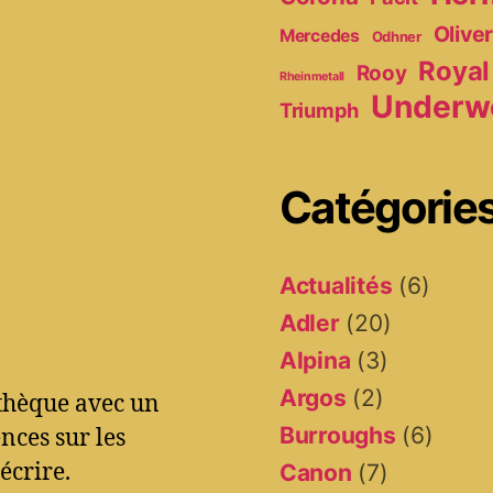
Olive
Mercedes
Odhner
Royal
Rooy
Rheinmetall
Underw
Triumph
Catégorie
Actualités
(6)
Adler
(20)
Alpina
(3)
Argos
(2)
othèque avec un
Burroughs
(6)
ces sur les
écrire.
Canon
(7)