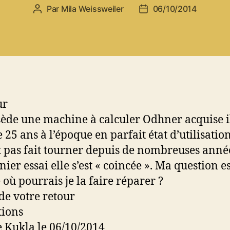
Par
Mila Weissweiler
06/10/2014
Auteur
Date
de
de
l’article
l’article
ur
sède une machine à calculer Odhner acquise il
 25 ans à l’époque en parfait état d’utilisatio
t pas fait tourner depuis de nombreuses année
ier essai elle s’est « coincée ». Ma question es
 où pourrais je la faire réparer ?
de votre retour
tions
e Kukla le 06/10/2014