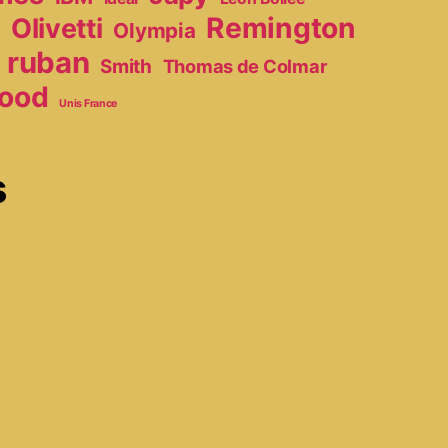
Remington
Olivetti
Olympia
r
ruban
Smith
Thomas de Colmar
ood
Unis France
s