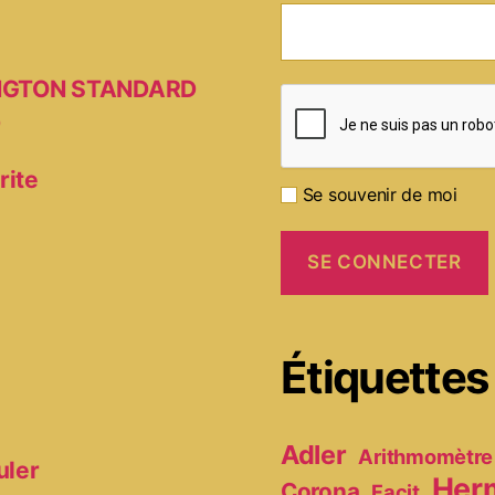
MINGTON STANDARD
D
rite
Se souvenir de moi
Étiquettes
Adler
Arithmomètre
uler
Her
Corona
Facit