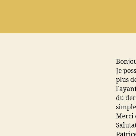
Bonjo
Je pos
plus de
l’ayan
du dern
simple
Merci 
Saluta
Patric