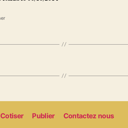
er
es
Cotiser
Publier
Contactez nous