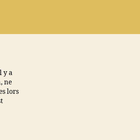
 y a
n, ne
s lors
t