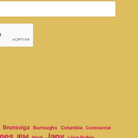
Brunsviga
Burroughs
Columbia
Continental
mes
Japy
IBM
Ideal
Léon Bollée