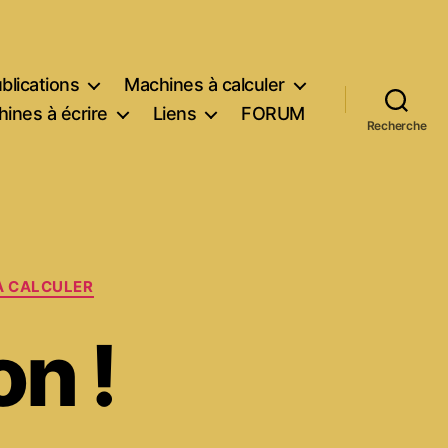
blications
Machines à calculer
ines à écrire
Liens
FORUM
Recherche
À CALCULER
on !