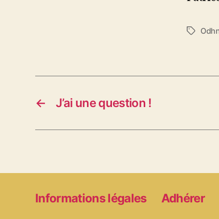
Odhn
Étiquett
←
J’ai une question !
Informations légales
Adhérer