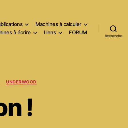
blications
Machines à calculer
ines à écrire
Liens
FORUM
Recherche
E
UNDERWOOD
on !