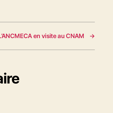
L’ANCMECA en visite au CNAM
→
ire