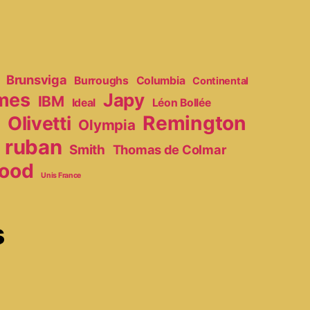
Brunsviga
Burroughs
Columbia
Continental
mes
Japy
IBM
Ideal
Léon Bollée
Remington
Olivetti
Olympia
r
ruban
Smith
Thomas de Colmar
ood
Unis France
s