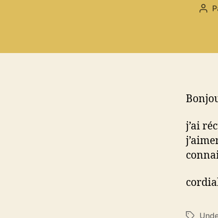
P
Aut
de
l’art
Bonjou
j’ai r
j’aime
connai
cordi
Und
Étiquett