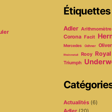
Étiquettes
Adler
Arithmomètre
uler
Her
Corona
Facit
Olive
Mercedes
Odhner
Royal
Rooy
Rheinmetall
Underw
Triumph
Catégorie
Actualités
(6)
Adler
(20)