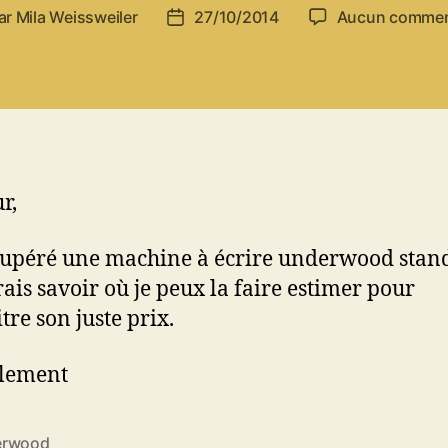
ar
Mila Weissweiler
27/10/2014
Aucun commen
eur
Date
de
icle
l’article
r,
écupéré une machine à écrire underwood stan
rais savoir où je peux la faire estimer pour
tre son juste prix.
alement
erwood
es