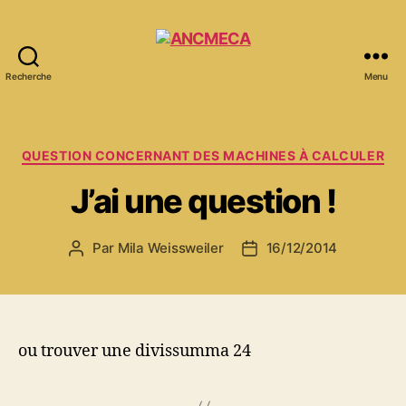
Recherche
Menu
ANCMECA
Catégories
QUESTION CONCERNANT DES MACHINES À CALCULER
J’ai une question !
Par
Mila Weissweiler
16/12/2014
Auteur
Date
de
de
l’article
l’article
ou trouver une divissumma 24