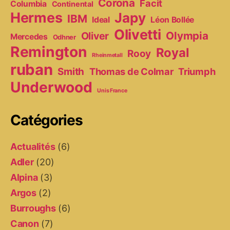
Corona
Facit
Columbia
Continental
Hermes
Japy
IBM
Ideal
Léon Bollée
Olivetti
Olympia
Oliver
Mercedes
Odhner
Remington
Royal
Rooy
Rheinmetall
ruban
Smith
Thomas de Colmar
Triumph
Underwood
Unis France
Catégories
Actualités
(6)
Adler
(20)
Alpina
(3)
Argos
(2)
Burroughs
(6)
Canon
(7)