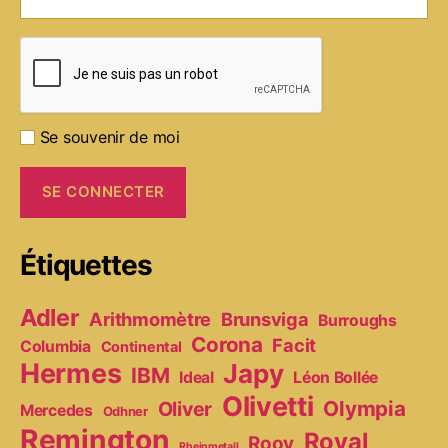
Se souvenir de moi
Étiquettes
Adler
Arithmomètre
Brunsviga
Burroughs
Corona
Facit
Columbia
Continental
Hermes
Japy
IBM
Ideal
Léon Bollée
Olivetti
Olympia
Oliver
Mercedes
Odhner
Remington
Royal
Rooy
Rheinmetall