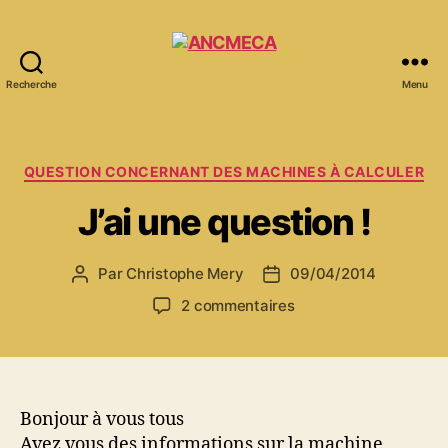
Recherche
Menu
ANCMECA
Catégories
QUESTION CONCERNANT DES MACHINES À CALCULER
J’ai une question !
Par
Christophe Mery
09/04/2014
Auteur
Date
de
de
sur
2 commentaires
l’article
l’article
J’ai
une
question
!
Bonjour à vous tous
Avez vous des informations sur la machine