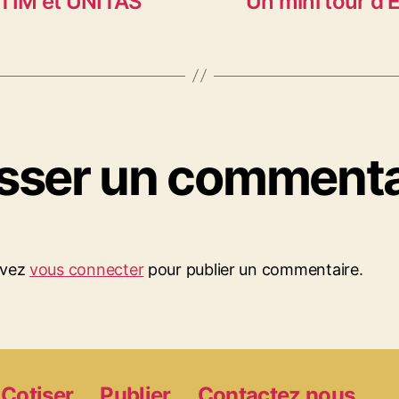
 TIM et UNITAS
Un mini tour d
isser un commenta
evez
vous connecter
pour publier un commentaire.
Cotiser
Publier
Contactez nous