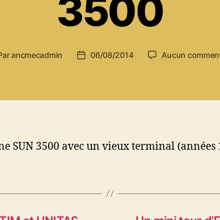
3500
Par
ancmecadmin
06/08/2014
Aucun comment
teur
Date
de
ticle
l’article
e SUN 3500 avec un vieux terminal (années 