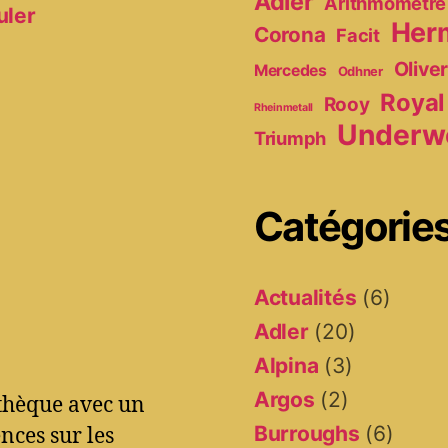
Adler
Arithmomètre
uler
Her
Corona
Facit
Olive
Mercedes
Odhner
Royal
Rooy
Rheinmetall
Underw
Triumph
Catégorie
Actualités
(6)
Adler
(20)
Alpina
(3)
Argos
(2)
othèque avec un
Burroughs
(6)
ces sur les