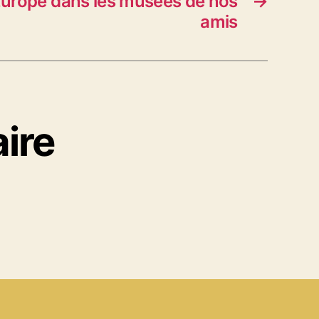
’Europe dans les musées de nos
→
amis
ire