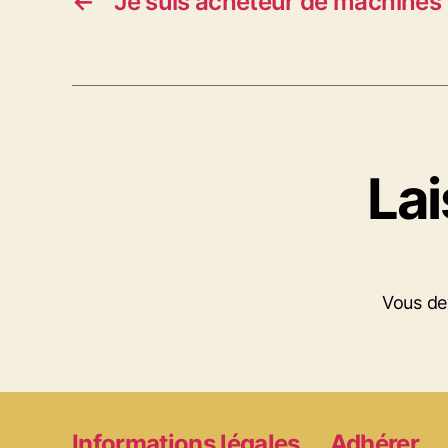
←
Je suis acheteur de machines
La
Vous d
Informations légales
Adhérer