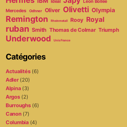
Hermes
Japy
IBM
Ideal
Léon Bollée
Olivetti
Olympia
Oliver
Mercedes
Odhner
Remington
Royal
Rooy
Rheinmetall
ruban
Smith
Thomas de Colmar
Triumph
Underwood
Unis France
Catégories
Actualités
(6)
Adler
(20)
Alpina
(3)
Argos
(2)
Burroughs
(6)
Canon
(7)
Columbia
(4)