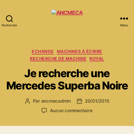
Recherche
Menu
ANCMECA
Catégories
ECHANGE
MACHINES À ÉCRIRE
RECHERCHE DE MACHINE
ROYAL
Je recherche une
Mercedes Superba Noire
Par
ancmecadmin
20/01/2015
Auteur
Date
de
de
sur
Aucun commentaire
l’article
l’article
Je
recherche
une