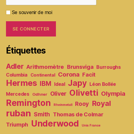
Se souvenir de moi
Étiquettes
Adler
Arithmomètre
Brunsviga
Burroughs
Corona
Facit
Columbia
Continental
Hermes
Japy
IBM
Ideal
Léon Bollée
Olivetti
Olympia
Oliver
Mercedes
Odhner
Remington
Royal
Rooy
Rheinmetall
ruban
Smith
Thomas de Colmar
Underwood
Triumph
Unis France