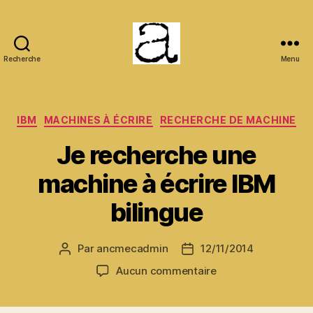
Recherche
Menu
ANCMECA
Catégories
IBM
MACHINES À ÉCRIRE
RECHERCHE DE MACHINE
Je recherche une
machine à écrire IBM
bilingue
Par
ancmecadmin
12/11/2014
Auteur
Date
de
de
sur
Aucun commentaire
l’article
l’article
Je
recherche