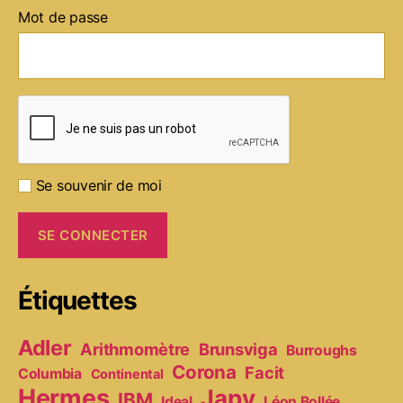
Mot de passe
Se souvenir de moi
Étiquettes
Adler
Arithmomètre
Brunsviga
Burroughs
Corona
Facit
Columbia
Continental
Hermes
Japy
IBM
Ideal
Léon Bollée