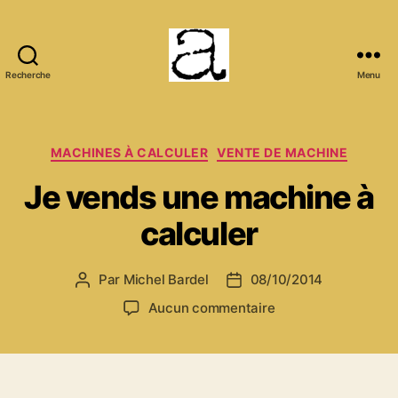
Recherche
Menu
ANCMECA
Catégories
MACHINES À CALCULER
VENTE DE MACHINE
Je vends une machine à
calculer
Par
Michel Bardel
08/10/2014
Auteur
Date
de
de
sur
Aucun commentaire
l’article
l’article
Je
vends
une
machine