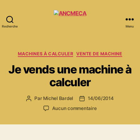
Recherche
Menu
ANCMECA
Catégories
MACHINES À CALCULER
VENTE DE MACHINE
Je vends une machine à
calculer
Par
Michel Bardel
14/06/2014
Auteur
Date
de
de
sur
Aucun commentaire
l’article
l’article
Je
vends
une
machine