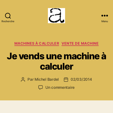
Recherche
Menu
ANCMECA
Catégories
MACHINES À CALCULER
VENTE DE MACHINE
Je vends une machine à
calculer
Par
Michel Bardel
02/03/2014
Auteur
Date
de
de
sur
Un commentaire
l’article
l’article
Je
vends
une
machine