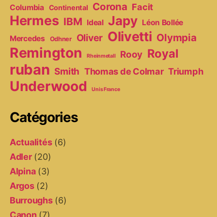
Corona
Facit
Columbia
Continental
Hermes
Japy
IBM
Ideal
Léon Bollée
Olivetti
Olympia
Oliver
Mercedes
Odhner
Remington
Royal
Rooy
Rheinmetall
ruban
Smith
Thomas de Colmar
Triumph
Underwood
Unis France
Catégories
Actualités
(6)
Adler
(20)
Alpina
(3)
Argos
(2)
Burroughs
(6)
Canon
(7)