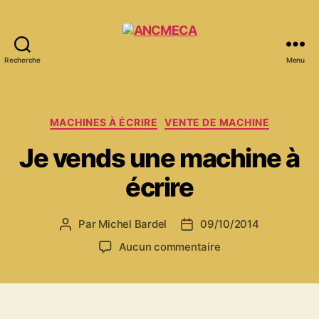
Recherche
Menu
ANCMECA
Catégories
MACHINES À ÉCRIRE
VENTE DE MACHINE
Je vends une machine à
écrire
Par
Michel Bardel
09/10/2014
Auteur
Date
de
de
sur
Aucun commentaire
l’article
l’article
Je
vends
une
machine